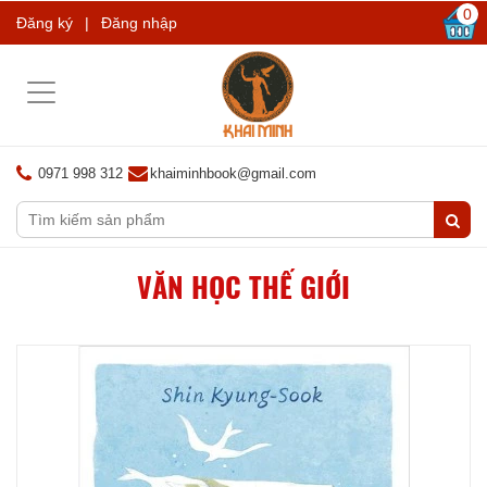
0
Đăng ký
|
Đăng nhập
Toggle
navigation
0971 998 312
khaiminhbook@gmail.com
VĂN HỌC THẾ GIỚI