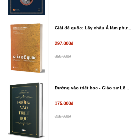
Giải đế quốc: Lấy châu Á làm phư...
297.000₫
350.000₫
Đường vào triết học - Giáo sư Lê...
175.000₫
219.000₫