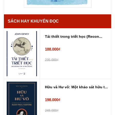
SÁCH HAY KHUYẾN ĐỌC
Tái thiết trong triết học (Recon...
188.000₫
235.000₫
Hữu và Hư vô: Một khảo sát hữu t...
198.000₫
248.000₫