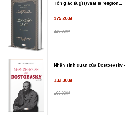
Tôn giáo là gì (What is religion...
175.200₫
219.000₫
Nhân sinh quan của Dostoevsky -
...
132.000₫
165.000₫