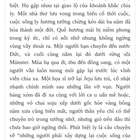
biệt. Họ gặp nhau tại giao lộ của khoảnh khắc chia
ly. Một nhà thơ lưu vong trong biến cố thời cuộc,
cuộc sống ly hương tưởng chừng kéo dài ba năm đã
hóa thành một đời. Quê hương mãi bị niêm phong
trong ký ức, chỉ có nỗi nhớ nhung không ngừng
vùng vẫy thoát ra. Một người bạn chuyển đến nước
Đức, và cuối cùng nằm lại đó dưới rừng sồi
Münster. Mùa hạ qua đi, thu đến đông sang, có một
người vẫn luôn mong mỏi gặp lại trước lúc vĩnh
viễn chia xa. Một họa sĩ trở lại Jeju lưu trú, cố nhặt
nhạnh chính mình sau những lần vỡ vụn. Người
hàng xóm đã đi xa cùng với lời ca u uẩn mê hoặc,
những vỏ chai soju xếp dưới gốc hòe vàng bông
năm xưa cũng biến mất, người thân yêu chỉ có thể
chuyện trò trong tưởng nhớ, nhưng gió trên đảo thì
chưa bao giờ ngừng thổi. Phút biệt ly là câu chuyện
về “những người phải xây dựng lại cuộc sống của