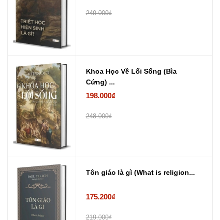
249.000₫
Khoa Học Về Lối Sống (Bìa
Cứng) ...
198.000₫
248.000₫
Tôn giáo là gì (What is religion...
175.200₫
219.000₫