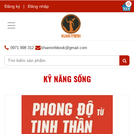
0
Đăng ký
|
Đăng nhập
Toggle
navigation
0971 998 312
khaiminhbook@gmail.com
KỸ NĂNG SỐNG