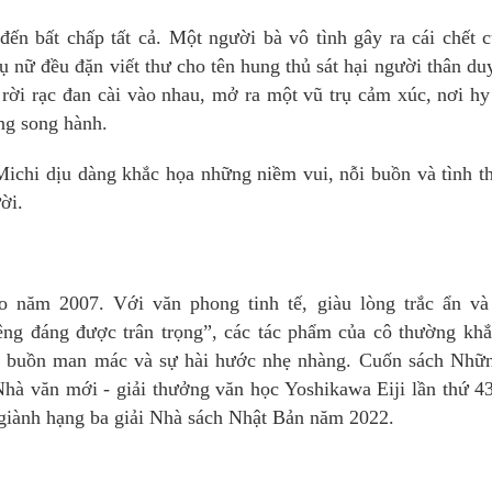
n bất chấp tất cả. Một người bà vô tình gây ra cái chết 
 nữ đều đặn viết thư cho tên hung thủ sát hại người thân du
rời rạc đan cài vào nhau, mở ra một vũ trụ cảm xúc, nơi h
ng song hành.
Michi dịu dàng khắc họa những niềm vui, nỗi buồn và tình 
ời.
 năm 2007. Với văn phong tinh tế, giàu lòng trắc ẩn và
ng đáng được trân trọng”, các tác phẩm của cô thường khắ
ỗi buồn man mác và sự hài hước nhẹ nhàng. Cuốn sách Nhữn
hà văn mới - giải thưởng văn học Yoshikawa Eiji lần thứ 43
 giành hạng ba giải Nhà sách Nhật Bản năm 2022.