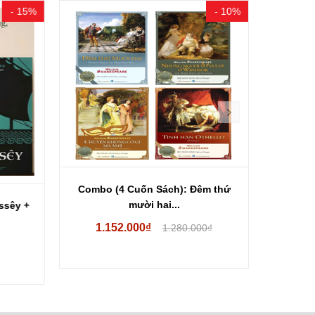
- 15%
- 10%
Combo (4 Cuốn Sách): Đêm thứ
mười hai...
sêy +
Hậu Duệ
1.152.000₫
1.280.000₫
38