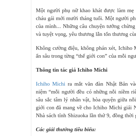
Một người phụ nữ khao khát được làm mẹ đế
cháu gái mới mười tháng tuổi. Một người phụ
của mình... Những câu chuyện tưởng chừng 
và tuyệt vọng, yêu thương lẫn tổn thương cù
Không cường điệu, không phán xét, Ichiho 
ẩn sâu trong từng “thế giới con” của mỗi ngư
Thông tin tác giả Ichiho Michi
Ichiho Michi
ra mắt văn đàn Nhật Bản vào
niệm “mỗi người đều có những nỗi niềm riê
sâu sắc tâm lý nhân vật, hòa quyện giữa n
giới con đã mang về cho Ichiho Michi giải N
Nhà sách tỉnh Shizuoka lần thứ 9, đồng thời
Các giải thưởng tiêu biểu: