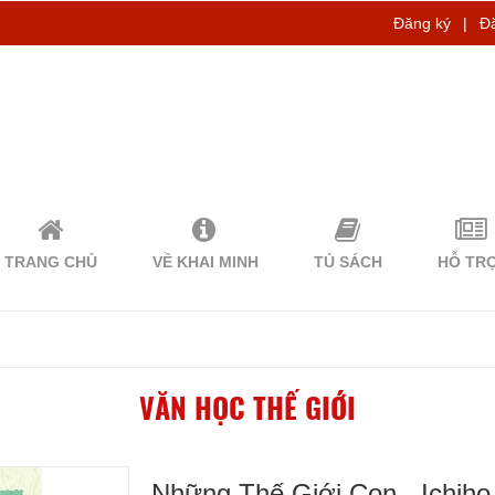
Đăng ký
|
Đ
TRANG CHỦ
VỀ KHAI MINH
TỦ SÁCH
HỖ TR
VĂN HỌC THẾ GIỚI
Những Thế Giới Con - Ichiho