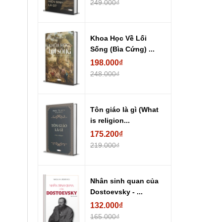
249.000₫
Khoa Học Về Lối
Sống (Bìa Cứng) ...
198.000₫
248.000₫
Tôn giáo là gì (What
is religion...
175.200₫
219.000₫
Nhân sinh quan của
Dostoevsky - ...
132.000₫
165.000₫