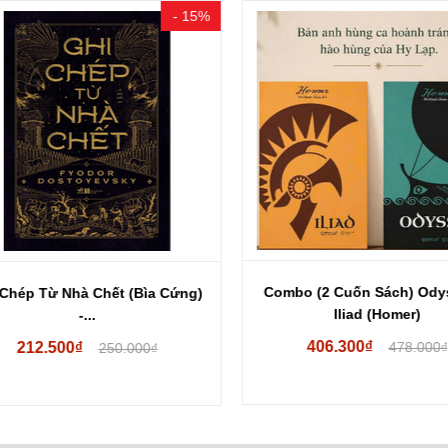
- 15%
Combo (2 Cuốn Sách) Odys
Chép Từ Nhà Chết (Bìa Cứng)
Iliad (Homer)
-...
406.300₫
212.500₫
478.000₫
250.000₫