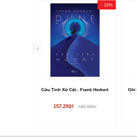
- 10%
- 15%
iad (Hộp 2
Cứu Tinh Xứ Cát - Frank Herbert
Ghi 
157.250₫
00₫
185.000₫