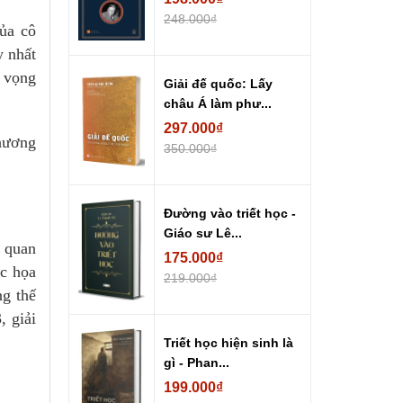
248.000₫
của cô
y nhất
y vọng
Giải đế quốc: Lấy
châu Á làm phư...
297.000₫
thương
350.000₫
Đường vào triết học -
Giáo sư Lê...
 quan
175.000₫
c họa
219.000₫
g thế
, giải
Triết học hiện sinh là
gì - Phan...
199.000₫