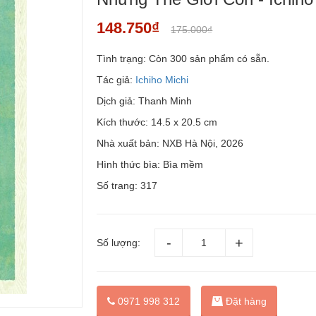
148.750₫
175.000₫
Tình trạng:
Còn 300 sản phẩm có sẵn.
Tác giả:
Ichiho Michi
Dịch giả: Thanh Minh
Kích thước: 14.5 x 20.5 cm
Nhà xuất bản: NXB Hà Nội, 2026
Hình thức bìa: Bìa mềm
Số trang: 317
Số lượng:
Đặt hàng
0971 998 312