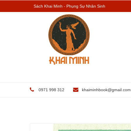
Sách Khai Minh - Phụng Sự Nhân Sinh
0971 998 312
khaiminhbook@gmail.com