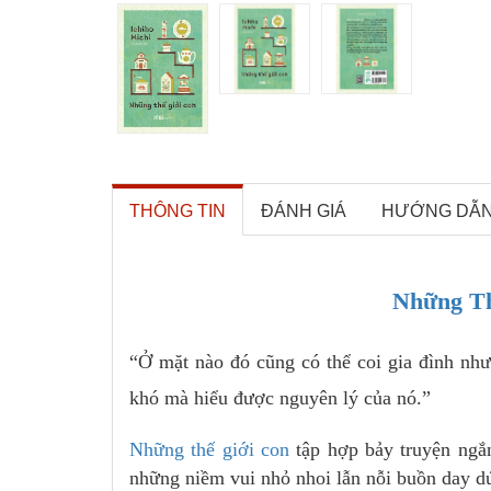
THÔNG TIN
ĐÁNH GIÁ
HƯỚNG DẪ
Những Th
“Ở mặt nào đó cũng có thể coi gia đình như
khó mà hiểu được nguyên lý của nó.”
Những thế giới con
tập hợp bảy truyện ngắn
những niềm vui nhỏ nhoi lẫn nỗi buồn day dứ