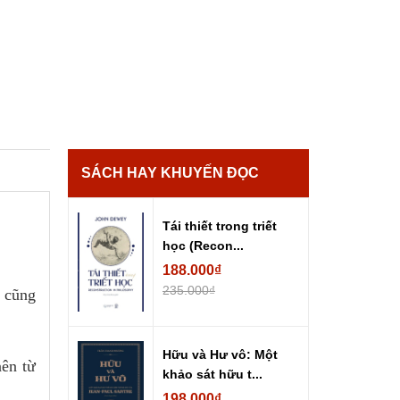
SÁCH HAY KHUYẾN ĐỌC
Tái thiết trong triết
học (Recon...
188.000₫
235.000₫
à cũng
Hữu và Hư vô: Một
nên từ
khảo sát hữu t...
198.000₫