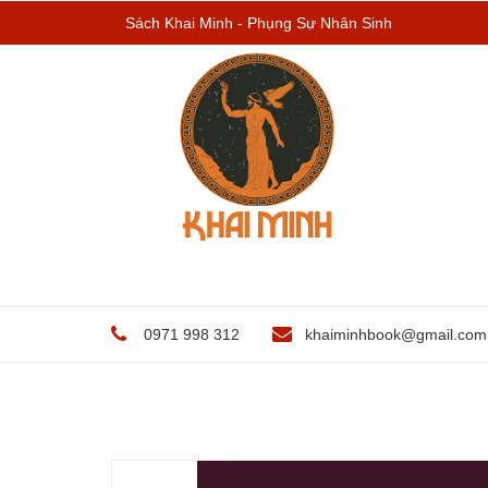
Sách Khai Minh - Phụng Sự Nhân Sinh
0971 998 312
khaiminhbook@gmail.com