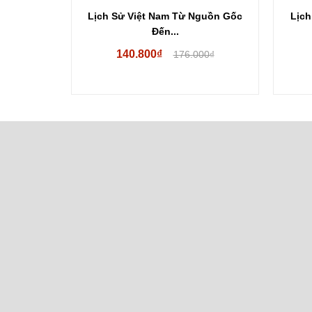
guồn Gốc
Lịch Sử Cách Mệnh Việt Nam Từ
Chữ
1862...
52.000₫
00₫
65.000₫