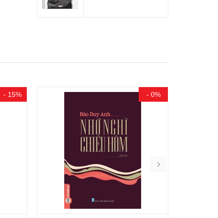
- 0%
- 20%