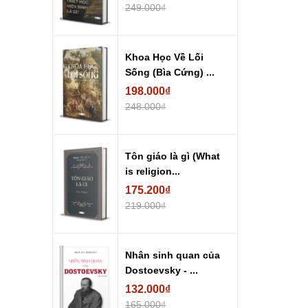
249.000₫
Khoa Học Về Lối
Sống (Bìa Cứng) ...
198.000₫
248.000₫
Tôn giáo là gì (What
is religion...
175.200₫
219.000₫
Nhân sinh quan của
Dostoevsky - ...
132.000₫
165.000₫