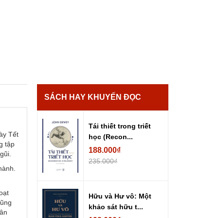
SÁCH HAY KHUYẾN ĐỌC
Tái thiết trong triết
ày Tết
học (Recon...
g tập
188.000₫
gũi.
235.000₫
hành.
oạt
Hữu và Hư vô: Một
cũng
khảo sát hữu t...
dân