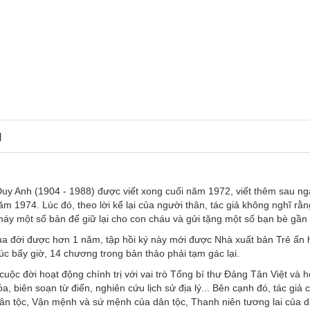
N
uy Anh (1904 - 1988) được viết xong cuối năm 1972, viết thêm sau ng
 1974. Lúc đó, theo lời kể lại của người thân, tác giả không nghĩ rằn
áy một số bản để giữ lại cho con cháu và gửi tặng một số bạn bè gần 
a đời được hơn 1 năm, tập hồi ký này mới được Nhà xuất bản Trẻ ấn 
c bấy giờ, 14 chương trong bản thảo phải tạm gác lại.
uộc đời hoạt động chính trị với vai trò Tổng bí thư Đảng Tân Việt và h
óa, biên soạn từ điển, nghiên cứu lịch sử địa lý... Bên cạnh đó, tác giả 
ân tộc, Vận mệnh và sứ mệnh của dân tộc, Thanh niên tương lai của 