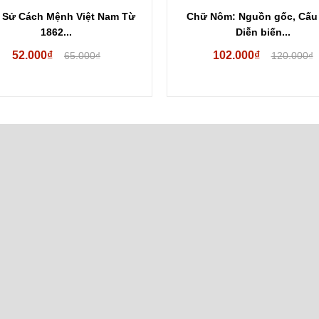
 Nôm: Nguồn gốc, Cấu tạo,
Nhớ Nghĩ Chiều Hôm (Hồi K
Diễn biến...
Đào...
102.000₫
Hết hàng
120.000₫