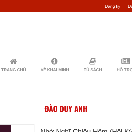
Đăng ký
|
Đ
TRANG CHỦ
VỀ KHAI MINH
TỦ SÁCH
HỖ TR
ĐÀO DUY ANH
Nhớ Nghĩ Chiều Hôm (Hồi Ký