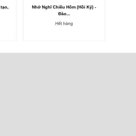
ý) -
Học Giả Đào Duy Anh - Lê Xuân...
116.000₫
145.000₫