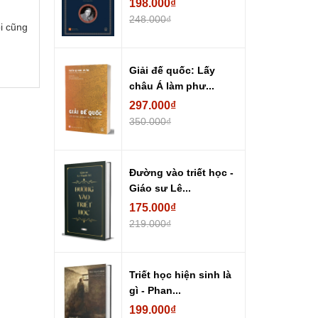
198.000₫
248.000₫
ôi cũng
Giải đế quốc: Lấy
châu Á làm phư...
297.000₫
350.000₫
Đường vào triết học -
Giáo sư Lê...
175.000₫
219.000₫
Triết học hiện sinh là
gì - Phan...
199.000₫