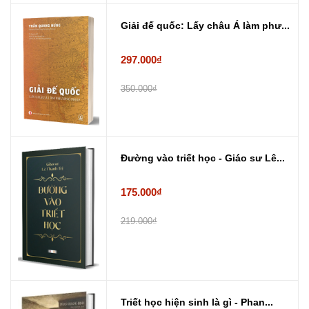
Giải đế quốc: Lấy châu Á làm phư...
297.000₫
350.000₫
Đường vào triết học - Giáo sư Lê...
175.000₫
219.000₫
Triết học hiện sinh là gì - Phan...