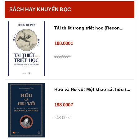
SÁCH HAY KHUYẾN ĐỌC
Tái thiết trong triết học (Recon...
188.000₫
235.000₫
Hữu và Hư vô: Một khảo sát hữu t...
198.000₫
248.000₫