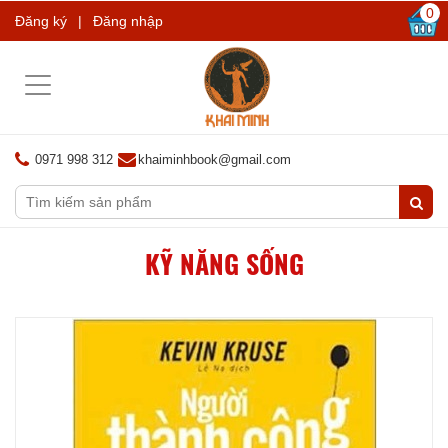
0
Đăng ký
|
Đăng nhập
Toggle
navigation
0971 998 312
khaiminhbook@gmail.com
KỸ NĂNG SỐNG