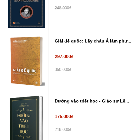
248.000₫
Giải đế quốc: Lấy châu Á làm phư...
297.000₫
350.000₫
Đường vào triết học - Giáo sư Lê...
175.000₫
219.000₫