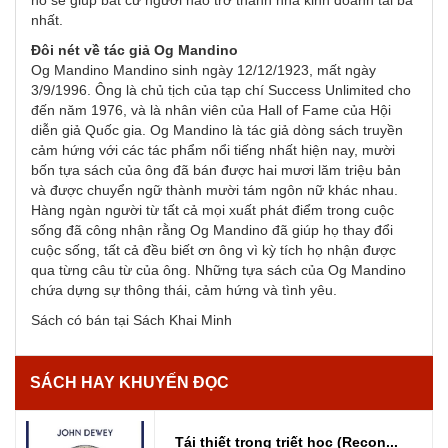
nó sẽ giúp bất cứ người nào trở thành nhà kinh doanh tài ba
nhất.
Đôi nét về tác giả Og Mandino
Og Mandino Mandino sinh ngày 12/12/1923, mất ngày
3/9/1996. Ông là chủ tịch của tạp chí Success Unlimited cho
đến năm 1976, và là nhân viên của Hall of Fame của Hội
diễn giả Quốc gia. Og Mandino là tác giả dòng sách truyền
cảm hứng với các tác phẩm nổi tiếng nhất hiện nay, mười
bốn tựa sách của ông đã bán được hai mươi lăm triệu bản
và được chuyển ngữ thành mười tám ngôn nữ khác nhau.
Hàng ngàn người từ tất cả mọi xuất phát điểm trong cuộc
sống đã công nhận rằng Og Mandino đã giúp họ thay đổi
cuộc sống, tất cả đều biết ơn ông vì kỳ tích họ nhận được
qua từng câu từ của ông. Những tựa sách của Og Mandino
chứa dựng sự thông thái, cảm hứng và tình yêu.
Sách có bán tại Sách Khai Minh
SÁCH HAY KHUYẾN ĐỌC
Tái thiết trong triết học (Recon...