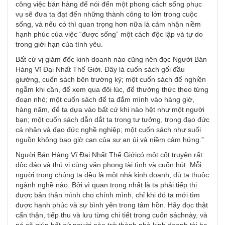
công việc bán hàng để nói đến một phong cách sống phục
vụ sẽ đưa ta đạt đến những thành công to lớn trong cuộc
sống, và nếu có thì quan trọng hơn nữa là cảm nhận niềm
hạnh phúc của việc “được sống” một cách độc lập và tự do
trong giới hạn của tình yêu.
Bất cứ vị giám đốc kinh doanh nào cũng nên đọc Người Bán
Hàng Vĩ Đại Nhất Thế Giới. Đây là cuốn sách gối đầu
giường, cuốn sách bên trường kỷ; một cuốn sách để nghiền
ngẫm khi cần, để xem qua đôi lúc, để thưởng thức theo từng
đoạn nhỏ; một cuốn sách để ta đắm mình vào hàng giờ,
hàng năm, để ta dựa vào bất cứ khi nào hệt như một người
bạn; một cuốn sách dẫn dắt ta trong tư tưởng, trong đạo đức
cá nhân và đạo đức nghề nghiệp; một cuốn sách như suối
nguồn không bao giờ cạn của sự an ủi và niềm cảm hứng.”
Người Bán Hàng Vĩ Đại Nhất Thế Giớicó một cốt truyện rất
độc đáo và thú vị cùng văn phong tài tình và cuốn hút. Mỗi
người trong chúng ta đều là một nhà kinh doanh, dù ta thuộc
ngành nghề nào. Bởi vì quan trọng nhất là ta phải tiếp thị
được bản thân mình cho chính mình, chỉ khi đó ta mới tìm
được hạnh phúc và sự bình yên trong tâm hồn. Hãy đọc thật
cẩn thận, tiếp thu và lưu từng chi tiết trong cuốn sáchnày, và