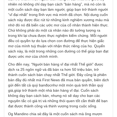
nhiên nó không chỉ dạy bạn cách “bán hàng”, mà nó còn là
một cuốn sách dạy bạn làm người, giúp bạn trở thành người
“vĩ đại nhất” trong lĩnh vực mà mình đã chọn. Nội dung cuốn
sách này được đúc rút từ những kinh nghiệm xương máu mà
nhờ đó nó đã biến các ước mơ của cổ nhân thành hiện thực.
Chứ không phải do một cá nhân nào đó tưởng tượng ra
trong khi lại chưa được thực nghiệm kiểm chứng. Mỗi người
đều có quyền tự do lựa chọn con đường để thực hiện giấc
mơ của mình tuỳ thuận với nhận thức riêng của họ. Quyển
sách này, là một trong những con đường có thể giúp bạn đạt
được ước mơ của chính mình.
Cho đến nay, “Người bán hàng vĩ đại nhất Thế giới” được
dịch ra 25 ngôn ngữ và đã bán ra hơn 50 triệu bản, trở
thành cuốn sách bán chạy nhất Thế giới. Đây cũng là phiên
bản đầy đủ nhất mà First News đã mua bản quyền, biên dịch
gửi đến tất cả quý bạnđọcnhư một món quà tinh thần quý
giá,giúp trở thành một nhà bán hàng vĩ đại. Cuốn sách
không dạy bạn cách bán, nhưng nó sẽ dạy cho bạn các
nguyên tắc có giá trị và những thói quen tốt cần thiết để bạn
đạt được thành công và thịnh vượng trong cuộc sống.
Og Mandino chia sẻ:đây là một cuốn sách mà ông mượn