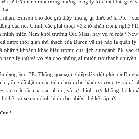
rồi sẽ trở thành một trong những công ty lớn nhất thế giới v
 địa.
 nhân, Burson cho độc giả thấy những gì thực sự là PR – cá
động của nó. Chính các giai thoại về khó khăn trong nghề PR
ên minh miền Nam khỏi trường Ole Miss, hay vụ ra mắt “New
ã được thời gian thử thách của Buron về thế nào là quản lý
t những khoảnh khắc biểu tượng của lịch sử ngành PR vào c
m nang lý thú và vô giá cho những ai muốn trở thành chuyên
ều đang làm PR. Thông qua sự nghiệp đầy đột phá mà Burso
h”, ông đã đặt ra các tiêu chuẩn cho hành vi công ty và cá n
y, sự xuất sắc của sản phẩm, và sự chính trực không thể khuấ
hế hệ, và sẽ còn định hình cho nhiều thế hệ sắp tới.
đọc !