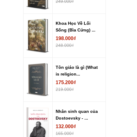
249.000₫
Khoa Học Về Lối
Sống (Bìa Cứng) ...
198.000₫
248.000₫
Tôn giáo là gì (What
is religion...
175.200₫
219.000₫
Nhân sinh quan của
Dostoevsky - ...
132.000₫
165.000₫