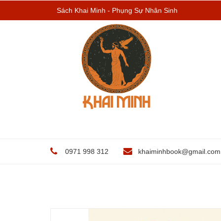
Sách Khai Minh - Phụng Sự Nhân Sinh
0971 998 312
khaiminhbook@gmail.com