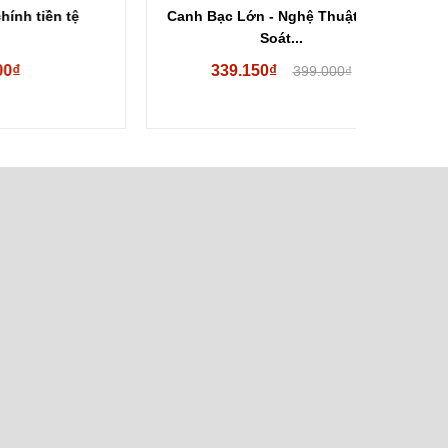
tệ
Canh Bạc Lớn - Nghệ Thuật Kiểm
Hoảng L
Soát...
339.150₫
19
399.000₫