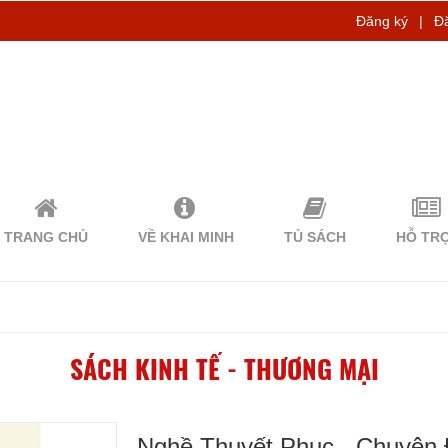
Đăng ký
|
Đ
TRANG CHỦ
VỀ KHAI MINH
TỦ SÁCH
HỖ TR
SÁCH KINH TẾ - THƯƠNG MẠI
Nghề Thuyết Phục - Chuyện 