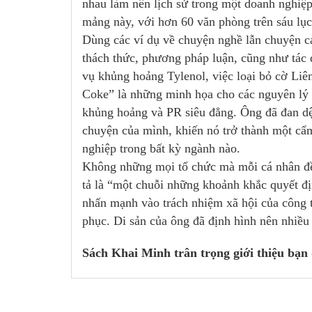
nhau làm nên lịch sử trong một doanh nghiệp 
mảng này, với hơn 60 văn phòng trên sáu lục
Dùng các ví dụ về chuyện nghề lẫn chuyện cá
thách thức, phương pháp luận, cũng như tác 
vụ khủng hoảng Tylenol, việc loại bỏ cờ Li
Coke” là những minh họa cho các nguyên lý đ
khủng hoảng và PR siêu đẳng. Ông đã đan dệ
chuyện của mình, khiến nó trở thành một cẩ
nghiệp trong bất kỳ ngành nào.
Không những mọi tổ chức mà mỗi cá nhân đ
tả là “một chuỗi những khoảnh khắc quyết địn
nhấn mạnh vào trách nhiệm xã hội của công t
phục. Di sản của ông đã định hình nên nhiều t
Sách Khai Minh trân trọng giới thiệu bạn 