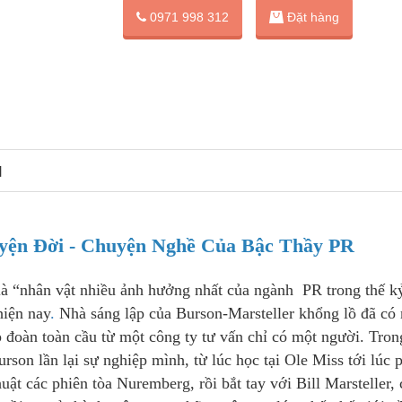
Đặt hàng
0971 998 312
N
yện Đời - Chuyện Nghề Của Bậc Thầy PR
à “nhân vật nhiều ảnh hưởng nhất của ngành PR trong thế k
hiện nay
.
Nhà sáng lập của Burson-Marsteller khổng lồ đã có
 đoàn toàn cầu từ một công ty tư vấn chỉ có một người. Tron
rson lần lại sự nghiệp mình, từ lúc học tại Ole Miss tới lúc 
uật các phiên tòa Nuremberg, rồi bắt tay với Bill Marsteller,