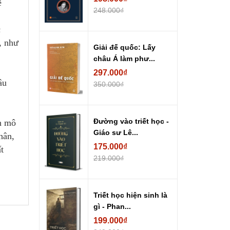
ề
248.000₫
c
, như
Giải đế quốc: Lấy
châu Á làm phư...
297.000₫
âu
350.000₫
Đường vào triết học -
n mô
Giáo sư Lê...
hân,
175.000₫
t
219.000₫
Triết học hiện sinh là
gì - Phan...
199.000₫