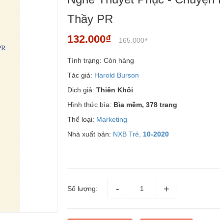
Thầy PR
132.000₫
165.000₫
Tình trạng:
Còn hàng
Tác giả:
Harold Burson
Dịch giả:
Thiên Khôi
Hình thức bìa:
Bìa mềm, 378 trang
Thể loại:
Marketing
Nhà xuất bản:
NXB Trẻ,
10-2020
Số lượng: