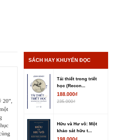
SÁCH HAY KHUYẾN ĐỌC
Tái thiết trong triết
học (Recon...
188.000₫
ỷ 20”,
235.000₫
 một
g
Hữu và Hư vô: Một
phục
khảo sát hữu t...
 cùng
198.000₫