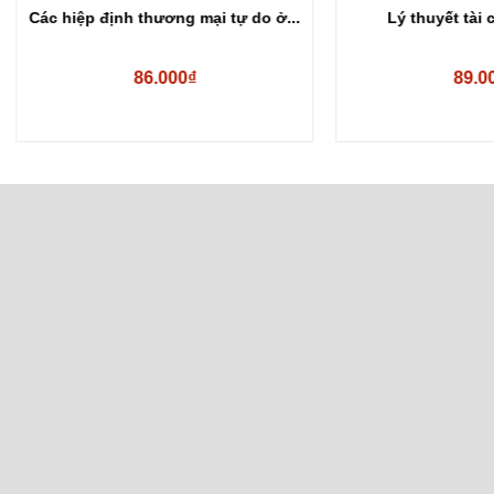
ệp định thương mại tự do ở...
Lý thuyết tài chính tiền 
86.000₫
89.000₫