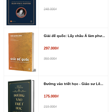
248.000₫
Giải đế quốc: Lấy châu Á làm phư...
297.000₫
350.000₫
Đường vào triết học - Giáo sư Lê...
175.000₫
219.000₫