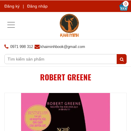
0
Đăng ký
|
Đăng nhập
Toggle
navigation
0971 998 312
khaiminhbook@gmail.com
ROBERT GREENE