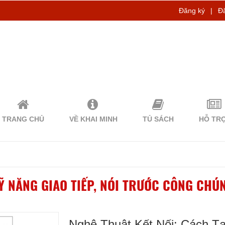
Đăng ký
|
Đ
TRANG CHỦ
VỀ KHAI MINH
TỦ SÁCH
HỖ TR
Ỹ NĂNG GIAO TIẾP, NÓI TRƯỚC CÔNG CHÚ
Nghệ Thuật Kết Nối: Cách T