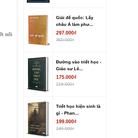
Giải đế quốc: Lấy
châu Á làm phư...
297.000₫
ết nối
350.000₫
Đường vào triết học -
Giáo sư Lê...
175.000₫
219.000₫
Triết học hiện sinh là
gì - Phan...
199.000₫
249.000₫