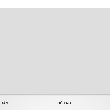
 DẪN
HỖ TRỢ