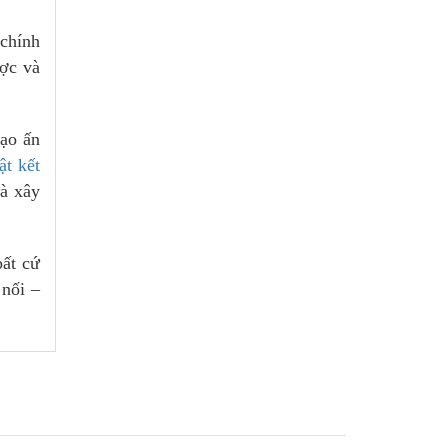
 chính
ược và
tạo ấn
ật kết
và xây
bất cứ
 nối –