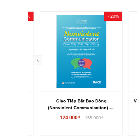
- 16%
- 20%
Sao? -...
Giao Tiếp Bất Bạo Động
Vượt 
(Nonviolent Communication) -...
124.000₫
00₫
155.000₫