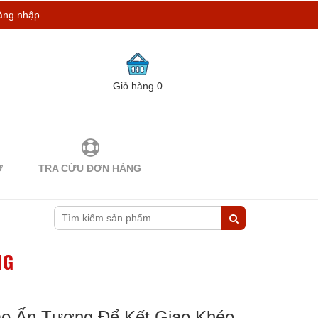
ăng nhập
Giỏ hàng
0
Ợ
TRA CỨU ĐƠN HÀNG
NG
ạo Ấn Tượng Để Kết Giao Khéo