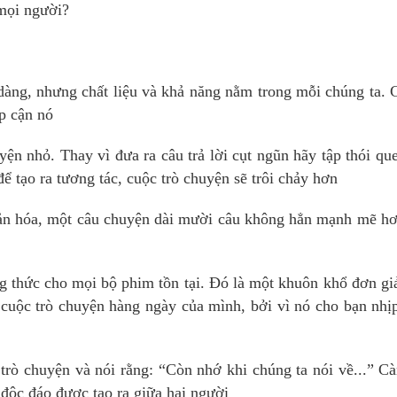
 mọi người?
 dàng, nhưng chất liệu và khả năng nằm trong mỗi chúng ta.
ếp cận nó
ện nhỏ. Thay vì đưa ra câu trả lời cụt ngũn hãy tập thói qu
ể tạo ra tương tác, cuộc trò chuyện sẽ trôi chảy hơn
ản hóa, một câu chuyện dài mười câu không hẳn mạnh mẽ hơ
ng thức cho mọi bộ phim tồn tại. Đó là một khuôn khổ đơn g
 cuộc trò chuyện hàng ngày của mình, bởi vì nó cho bạn nhị
trò chuyện và nói rằng: “Còn nhớ khi chúng ta nói về...” C
 độc đáo được tạo ra giữa hai người