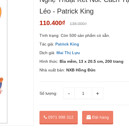
Léo - Patrick King
110.400₫
138.000₫
Tình trạng:
Còn 500 sản phẩm có sẵn.
Tác giả:
Patrick King
Dịch giả:
Mai Thị Lựu
Hình thức:
Bìa mềm, 13 x 20.5 cm, 200 trang
Nhà xuất bản:
NXB Hồng Đức
Số lượng:
Đặt hàng
0971 998 312