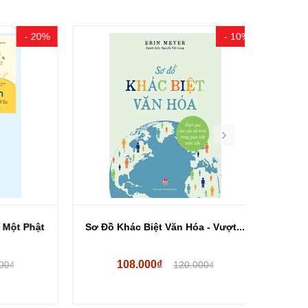
- 20%
- 10%
 Phật
Sơ Đồ Khác Biệt Văn Hóa - Vượt...
Tâm Lý H
108.000₫
9
120.000₫