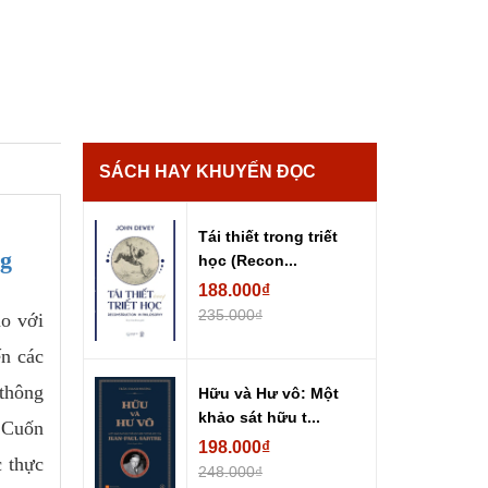
SÁCH HAY KHUYẾN ĐỌC
Tái thiết trong triết
ng
học (Recon...
188.000₫
235.000₫
ao với
ến các
 thông
Hữu và Hư vô: Một
khảo sát hữu t...
. Cuốn
198.000₫
c thực
248.000₫