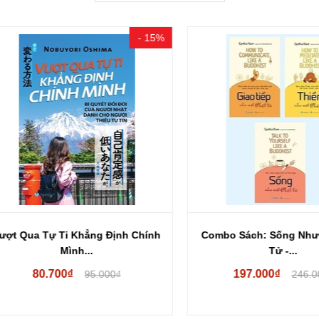
- 15%
Qua Tự Ti Khẳng Định Chính
Combo Sách: Sống Như Một
Mình...
Tử -...
80.700₫
197.000₫
95.000₫
246.000₫