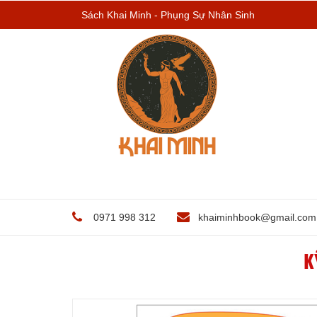
Sách Khai Minh - Phụng Sự Nhân Sinh
0971 998 312
khaiminhbook@gmail.com
K