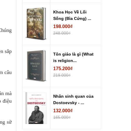
Khoa Học Về Lối
Sống (Bìa Cứng) ...
198.000₫
 Chúng
248.000₫
en sắp
Tôn giáo là gì (What
is religion...
175.200₫
n câu
219.000₫
iản mà
Nhân sinh quan của
p điệu
Dostoevsky - ...
132.000₫
165.000₫
àng sử