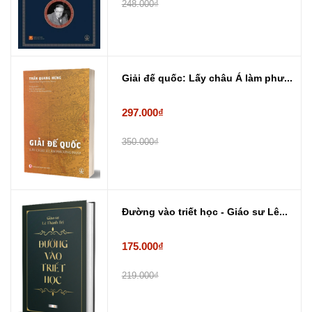
248.000₫
Giải đế quốc: Lấy châu Á làm phư...
297.000₫
350.000₫
Đường vào triết học - Giáo sư Lê...
175.000₫
219.000₫