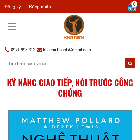
0
Đăng ký
|
Đăng nhập
Toggle
navigation
0971 998 312
khaiminhbook@gmail.com
KỸ NĂNG GIAO TIẾP, NÓI TRƯỚC CÔNG
CHÚNG