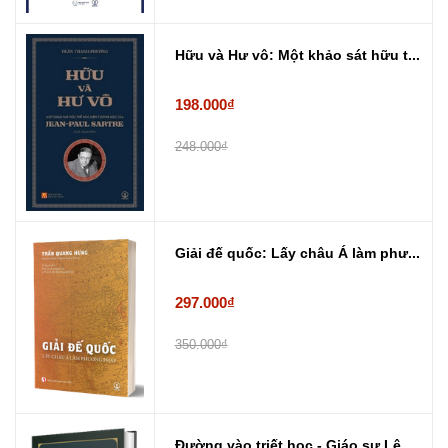
Hữu và Hư vô: Một khảo sát hữu t...
198.000₫
248.000₫
Giải đế quốc: Lấy châu Á làm phư...
297.000₫
350.000₫
Đường vào triết học - Giáo sư Lê...