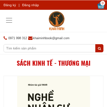
0
Đăng ký
|
Đăng nhập
Toggle
navigation
0971 998 312
khaiminhbook@gmail.com
SÁCH KINH TẾ - THƯƠNG MẠI