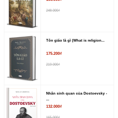
248.000₫
Tôn giáo là gì (What is religion...
175.200₫
219.000₫
Nhân sinh quan của Dostoevsky -
...
132.000₫
165.000₫