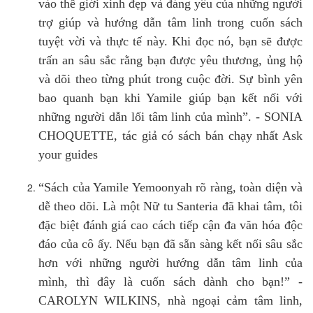
vào thế giới xinh đẹp và đáng yêu của những người
trợ giúp và hướng dẫn tâm linh trong cuốn sách
tuyệt vời và thực tế này. Khi đọc nó, bạn sẽ được
trấn an sâu sắc rằng bạn được yêu thương, ủng hộ
và dõi theo từng phút trong cuộc đời. Sự bình yên
bao quanh bạn khi Yamile giúp bạn kết nối với
những người dẫn lối tâm linh của mình”. - SONIA
CHOQUETTE, tác giả có sách bán chạy nhất Ask
your guides
“Sách của Yamile Yemoonyah rõ ràng, toàn diện và
dễ theo dõi. Là một Nữ tu Santeria đã khai tâm, tôi
đặc biệt đánh giá cao cách tiếp cận đa văn hóa độc
đáo của cô ấy. Nếu bạn đã sẵn sàng kết nối sâu sắc
hơn với những người hướng dẫn tâm linh của
mình, thì đây là cuốn sách dành cho bạn!” -
CAROLYN WILKINS, nhà ngoại cảm tâm linh,