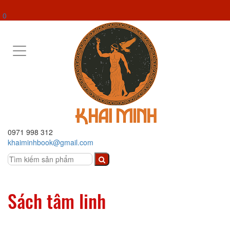
0
Toggle
navigation
0971 998 312
khaiminhbook@gmail.com
Sách tâm linh