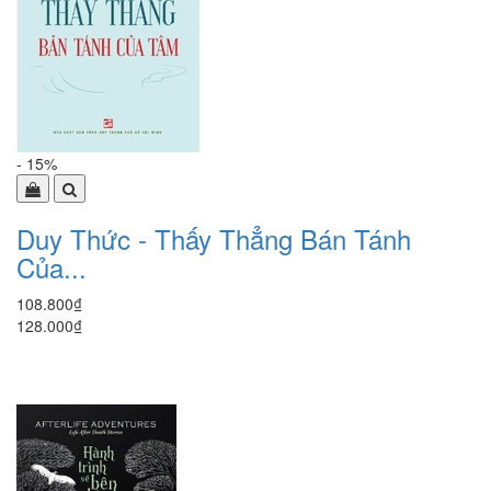
- 15%
Duy Thức - Thấy Thẳng Bán Tánh
Của...
108.800₫
128.000₫