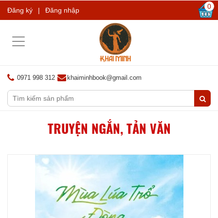
0
Đăng ký
|
Đăng nhập
Toggle
navigation
0971 998 312
khaiminhbook@gmail.com
TRUYỆN NGẮN, TẢN VĂN