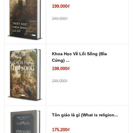
199.000₫
249.000₫
Khoa Học Về Lối Sống (Bìa
Cứng) ...
198.000₫
248.000₫
Tôn giáo là gì (What is religion...
175.200₫