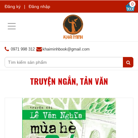
0
Đăng ký
|
Đăng nhập
Toggle
navigation
0971 998 312
khaiminhbook@gmail.com
TRUYỆN NGẮN, TẢN VĂN