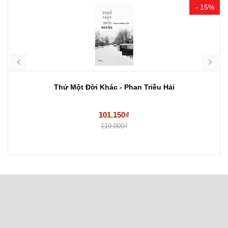
- 15%
Thử Một Đời Khác - Phan Triều Hải
101.150₫
119.000₫