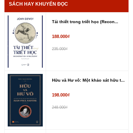
SÁCH HAY KHUYẾN ĐỌC
Tái thiết trong triết học (Recon...
188.000₫
235.000₫
Hữu và Hư vô: Một khảo sát hữu t...
198.000₫
248.000₫