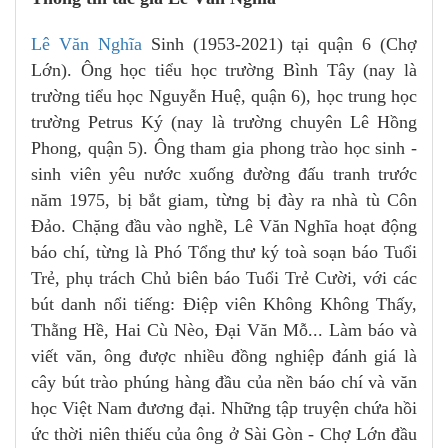
Lê Văn Nghĩa
Sinh (1953-2021) tại quận 6 (Chợ
Lớn). Ông học tiểu học trường Bình Tây (nay là
trường tiểu học Nguyễn Huệ, quận 6), học trung học
trường Petrus Ký (nay là trường chuyên Lê Hồng
Phong, quận 5). Ông tham gia phong trào học sinh -
sinh viên yêu nước xuống đường đấu tranh trước
năm 1975, bị bắt giam, từng bị đày ra nhà tù Côn
Đảo. Chặng đầu vào nghề, Lê Văn Nghĩa hoạt động
báo chí, từng là Phó Tổng thư ký toà soạn báo Tuổi
Trẻ, phụ trách Chủ biên báo Tuổi Trẻ Cười, với các
bút danh nổi tiếng: Điệp viên Không Không Thấy,
Thằng Hề, Hai Cù Nèo, Đại Văn Mỗ... Làm báo và
viết văn, ông được nhiều đồng nghiệp đánh giá là
cây bút trào phúng hàng đầu của nền báo chí và văn
học Việt Nam đương đại. Những tập truyện chứa hồi
ức thời niên thiếu của ông ở Sài Gòn - Chợ Lớn đầu