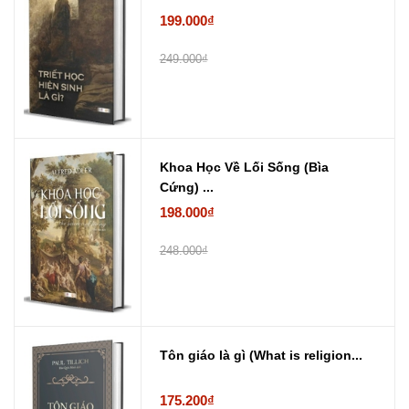
199.000₫
249.000₫
Khoa Học Về Lối Sống (Bìa
Cứng) ...
198.000₫
248.000₫
Tôn giáo là gì (What is religion...
175.200₫