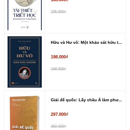
235.000₫
Hữu và Hư vô: Một khảo sát hữu t...
198.000₫
248.000₫
Giải đế quốc: Lấy châu Á làm phư...
297.000₫
350.000₫