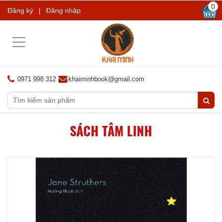
0
Đăng ký
|
Đăng nhập
Toggle
navigation
0971 998 312
khaiminhbook@gmail.com
SÁCH TÂM LINH