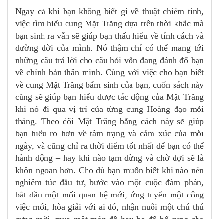
Ngay cả khi bạn không biết gì về thuật chiêm tinh,
việc tìm hiểu cung Mặt Trăng dựa trên thời khắc mà
bạn sinh ra vẫn sẽ giúp bạn thấu hiểu về tính cách và
đường đời của mình. Nó thậm chí có thể mang tới
những câu trả lời cho câu hỏi vốn đang đánh đố bạn
về chính bản thân mình. Cùng với việc cho bạn biết
về cung Mặt Trăng bẩm sinh của bạn, cuốn sách này
cũng sẽ giúp bạn hiểu được tác động của Mặt Trăng
khi nó đi qua vị trí của từng cung Hoàng đạo mỗi
tháng. Theo dõi Mặt Trăng bằng cách này sẽ giúp
bạn hiểu rõ hơn về tâm trạng và cảm xúc của mỗi
ngày, và cũng chỉ ra thời điểm tốt nhất để bạn có thể
hành động – hay khi nào tạm dừng và chờ đợi sẽ là
khôn ngoan hơn. Cho dù bạn muốn biết khi nào nên
nghiêm túc đầu tư, bước vào một cuộc đàm phán,
bắt đầu một mối quan hệ mới, ứng tuyển một công
việc mới, hòa giải với ai đó, nhận nuôi một chú thú
cưng mới, mua một món đồ hay ho để bổ sung cho