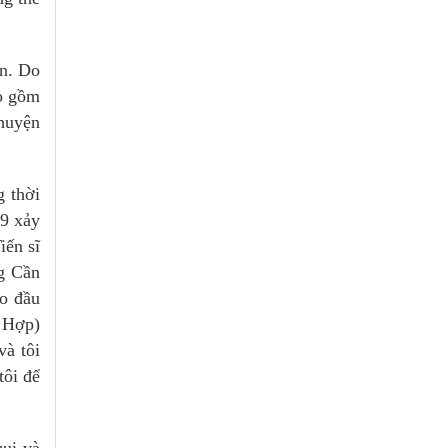
ện. Do
ao gồm
chuyện
g thời
19 xảy
iến sĩ
g Cần
ảo đầu
g Hợp)
và tôi
tôi để
qui và