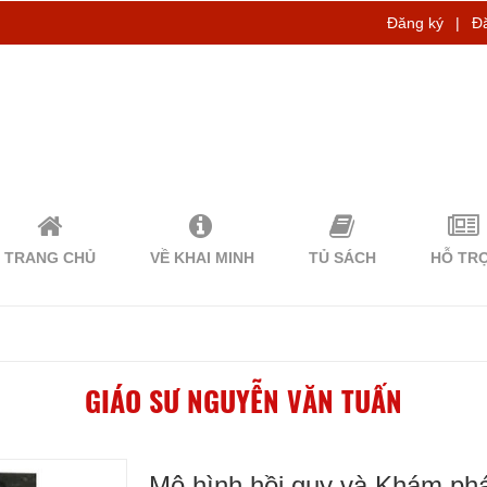
Đăng ký
|
Đ
TRANG CHỦ
VỀ KHAI MINH
TỦ SÁCH
HỖ TR
GIÁO SƯ NGUYỄN VĂN TUẤN
Mô hình hồi quy và Khám ph