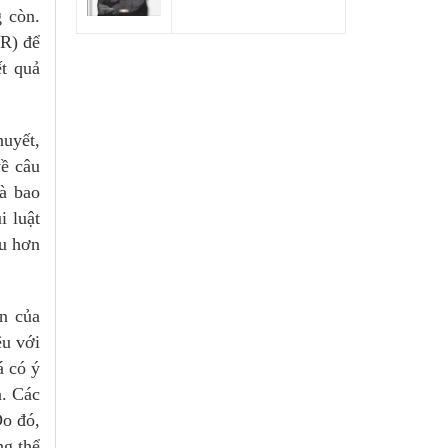
g còn.
 R) để
ết quả
huyết,
về câu
à bao
i luật
âu hơn
an của
ệu với
á có ý
n. Các
Do đó,
ng thể