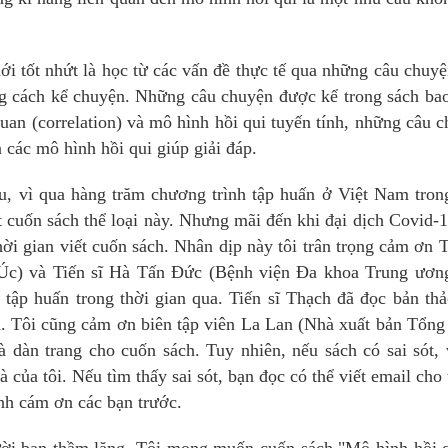
i tốt nhứt là học từ các vấn đề thực tế qua những câu chuy
ng cách kể chuyện. Những câu chuyện được kể trong sách b
uan (correlation) và mô hình hồi qui tuyến tính, những câu 
 các mô hình hồi qui giúp giải đáp.
âu, vì qua hàng trăm chương trình tập huấn ở Việt Nam tron
 cuốn sách thể loại này. Nhưng mãi đến khi đại dịch Covid-
hời gian viết cuốn sách. Nhân dịp này tôi trân trọng cảm ơn T
 Úc) và Tiến sĩ Hà Tấn Đức (Bệnh viện Đa khoa Trung ươn
 tập huấn trong thời gian qua. Tiến sĩ Thạch đã đọc bản th
ch. Tôi cũng cảm ơn biên tập viên La Lan (Nhà xuất bản Tổn
 dàn trang cho cuốn sách. Tuy nhiên, nếu sách có sai sót, 
à của tôi. Nếu tìm thấy sai sót, bạn đọc có thể viết email cho 
ành cám ơn các bạn trước.
ười bạn thầm lặng. Tôi mong muốn cuốn sách "Mô hình hồi 