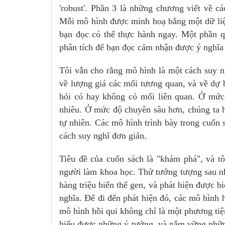
'robust'. Phần 3 là những chương viết về cá
Mỗi mô hình được minh hoạ bằng một dữ liệ
bạn đọc có thể thực hành ngay. Một phần q
phân tích để bạn đọc cảm nhận được ý nghĩa
Tôi vẫn cho rằng mô hình là một cách suy ng
về lượng giá các mối tương quan, và về dự b
hỏi có hay không có mối liên quan. Ở mức
nhiêu. Ở mức độ chuyên sâu hơn, chúng ta hỏ
tự nhiên. Các mô hình trình bày trong cuốn 
cách suy nghĩ đơn giản.
Tiêu đề của cuốn sách là "khám phá", và tô
người làm khoa học. Thử tưởng tượng sau nh
hàng triệu biến thể gen, và phát hiện được b
nghĩa. Để đi đến phát hiện đó, các mô hình h
mô hình hồi qui không chỉ là một phương ti
hiểu được những ý tưởng, và nắm vững những