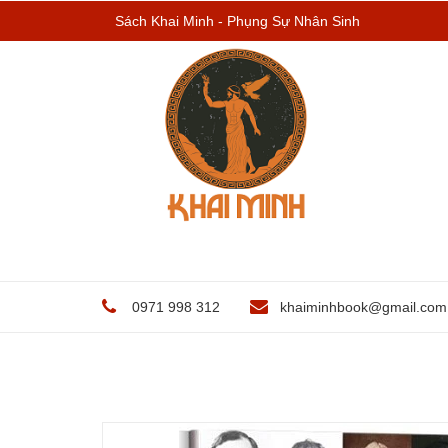
Sách Khai Minh - Phụng Sự Nhân Sinh
0971 998 312
khaiminhbook@gmail.com