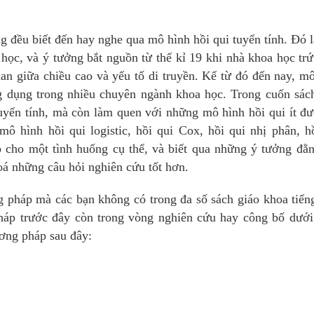
 đều biết đến hay nghe qua mô hình hồi qui tuyến tính. Đó 
học, và ý tưởng bắt nguồn từ thế kỉ 19 khi nhà khoa học tr
an giữa chiều cao và yếu tố di truyền. Kể từ đó đến nay, m
ng dụng trong nhiều chuyên ngành khoa học. Trong cuốn sác
uyến tính, mà còn làm quen với những mô hình hồi qui ít đ
ô hình hồi qui logistic, hồi qui Cox, hồi qui nhị phân, h
p cho một tình huống cụ thể, và biết qua những ý tưởng đằ
oá những câu hỏi nghiên cứu tốt hơn.
g pháp mà các bạn không có trong đa số sách giáo khoa tiế
háp trước đây còn trong vòng nghiên cứu hay công bố dưới
ương pháp sau đây: