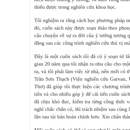
thiếu được trong nghiên cứu khoa học.
Tôi nghiệm ra rằng cách học phương pháp mớ
đó, cuốn sách này được soạn thảo theo pho
câu chuyện về sự ra đời của ý tưởng tương q
đằng sau các công trình nghiên cứu thú vị mà
Đây là một cuốn sách tôi đã có ý soạn từ l
gian 20 năm qua tôi nhận ra nhu cầu cho một
ra, và tôi phải làm việc từ nhà, nên mới có t
Trần Sơn Thạch (Viện nghiên cứu Garvan,
Thơ) đã giúp tôi thực hiện các chương trình
tiên và cho nhiều góp ý để cải tiến cuốn sá
đã chịu khó đọc, kiểm tra từng công thức và
nghĩ chắc chắn có, thì trách nhiệm sau cùng l
lần sau tái bản hoàn chỉnh hơn. Xin chân th
Mỗi cuốn sách có thể ví von như là một ng