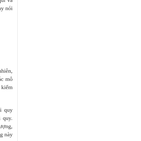
ay nói
nhiên,
Các mô
p kiểm
ồi quy
 quy.
lượng,
ng này