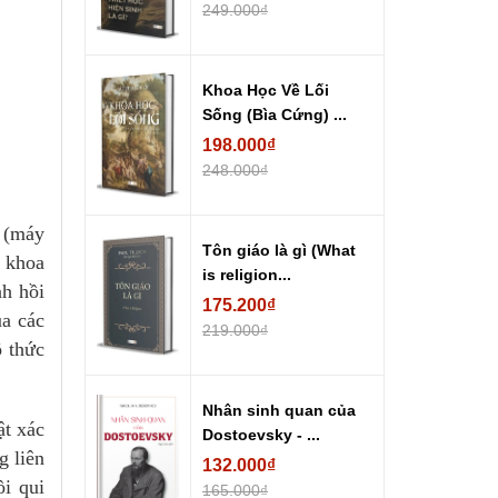
249.000₫
Khoa Học Về Lối
Sống (Bìa Cứng) ...
198.000₫
248.000₫
' (máy
Tôn giáo là gì (What
i khoa
is religion...
nh hồi
175.200₫
ủa các
219.000₫
ô thức
Nhân sinh quan của
ật xác
Dostoevsky - ...
g liên
132.000₫
ồi qui
165.000₫