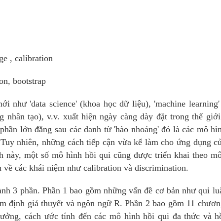
 , calibration
on, bootstrap
i như 'data science' (khoa học dữ liệu), 'machine learning
năng nhân tạo), v.v. xuất hiện ngày càng dày đặt trong thế giớ
 phần lớn đằng sau các danh từ 'hào nhoáng' đó là các mô hì
. Tuy nhiên, những cách tiếp cận vừa kể làm cho ứng dụng c
h này, một số mô hình hồi qui cũng được triển khai theo m
 về các khái niệm như calibration và discrimination.
nh 3 phần. Phần 1 bao gồm những vấn đề cơ bản như qui lu
 kiểm định giả thuyết và ngôn ngữ R. Phần 2 bao gồm 11 chươn
tưởng, cách ước tính đến các mô hình hồi qui đa thức và h