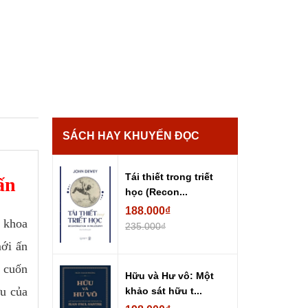
SÁCH HAY KHUYẾN ĐỌC
Tái thiết trong triết
ấn
học (Recon...
188.000₫
á khoa
235.000₫
mới ấn
ở cuốn
Hữu và Hư vô: Một
u của
khảo sát hữu t...