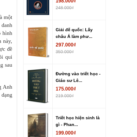
198.000₫
248.000₫
là một
ứ danh
Giải đế quốc: Lấy
ô hình
châu Á làm phư...
h này,
297.000₫
ược đề
350.000₫
ồi qui
ng sau
Đường vào triết học -
Giáo sư Lê...
ng Anh
175.000₫
 dạng
219.000₫
Triết học hiện sinh là
gì - Phan...
199.000₫