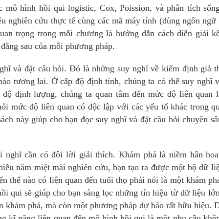
c mô hình hồi qui logistic, Cox, Poission, và phân tích sốn
u nghiên cứu thực tế cùng các mã máy tính (dùng ngôn ngữ
uan trọng trong mỗi chương là hướng dẫn cách diễn giải k
 đằng sau của mỗi phương pháp.
hĩ và đặt câu hỏi. Đó là những suy nghĩ về kiểm định giả t
áo tương lai. Ở cấp độ định tính, chúng ta có thể suy nghĩ 
 độ định lượng, chúng ta quan tâm đến mức độ liên quan l
i mức độ liên quan có độc lập với các yếu tố khác trong qu
sách này giúp cho bạn đọc suy nghĩ và đặt câu hỏi chuyên s
i nghĩ cần có đôi lời giải thích. Khám phá là niềm hân ho
iều năm miệt mài nghiên cứu, bạn tạo ra được một bộ dữ li
iến thể nào có liên quan đến tuổi thọ phải nói là một khám ph
ồi qui sẽ giúp cho bạn sàng lọc những tín hiệu từ dữ liệu lớ
ện khám phá, mà còn một phương pháp dự báo rất hữu hiệu. 
 kĩ năng liên quan đến mô hình hồi qui là một nhu cầu khô