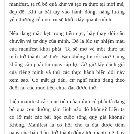
manifest, ta rũ bỏ quá khứ và tạo ra thực tại mới mẻ,
đẹp đẽ. Khi ta bắt tay vào hành động, năng lượng
yêu thương của vũ trụ sẽ khởi dậy quanh mình.
Nếu đang mắc kẹt trong tiêu cực, hãy thay đổi câu
chuyện và tư duy của mình. Đó là lúc sự nhiệm màu
của manifest khởi phát. Ta sẽ mơ về một thực tại
mới trở thành sự thực. Bạn không tin tôi sao? Cũng
không cần phải tin ngay tắp lự. Cứ giữ lấy đánh giá
của riêng mình và thử các thực hành biến đổi này
xem sao. Có mất gì đâu, cứ nghĩ mình đang theo
đuổi lại các mục tiêu chưa đạt được thử.
Liệu manifest các mục tiêu của mình có phải là đang
bỏ qua con đường tâm linh nào đó không? Liệu ta
có lỡ mất các bài học cuộc sống quý giá không?
Không. Manifest là cơ hội cho ta đạt được tiềm
năng của bản thân, trở thành động lực mạnh mẽ thay