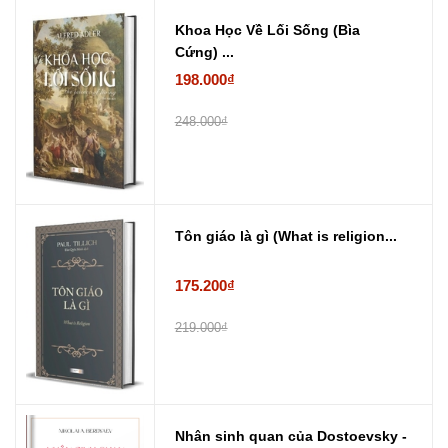
Khoa Học Về Lối Sống (Bìa
Cứng) ...
198.000₫
248.000₫
Tôn giáo là gì (What is religion...
175.200₫
219.000₫
Nhân sinh quan của Dostoevsky -