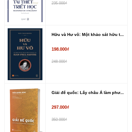
235.000₫
Hữu và Hư vô: Một khảo sát hữu t...
198.000₫
248.000₫
Giải đế quốc: Lấy châu Á làm phư...
297.000₫
350.000₫