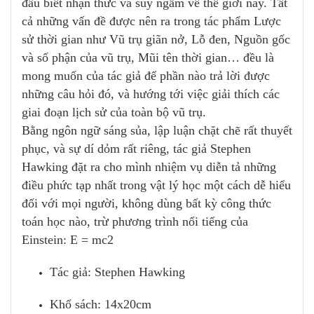
đầu biết nhận thức và suy ngẫm về thế giới này. Tất
cả những vấn đề được nên ra trong tác phẩm Lược
sử thời gian như Vũ trụ giãn nở, Lỗ đen, Nguồn gốc
và số phận của vũ trụ, Mũi tên thời gian… đều là
mong muốn của tác giả để phần nào trả lời được
những câu hỏi đó, và hướng tới việc giải thích các
giai đoạn lịch sử của toàn bộ vũ trụ.
Bằng ngôn ngữ sáng sủa, lập luận chặt chẽ rất thuyết
phục, và sự dí dỏm rất riêng, tác giả Stephen
Hawking đặt ra cho mình nhiệm vụ diễn tả những
điều phức tạp nhất trong vật lý học một cách dễ hiểu
đối với mọi người, không dùng bất kỳ công thức
toán học nào, trừ phương trình nổi tiếng của
Einstein: E = mc2
Tác giả: Stephen Hawking
Khổ sách: 14x20cm