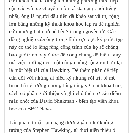
cứu khoa học là dựng lên những phương thức tiếp
cận các vấn đề chuyên môn rất đa dạng: nổi tiếng
nhất, ông là người đầu tiên đã khảo sát vũ trụ rộng
lớn bằng những kỹ thuật khoa học lập ra để nghiên
cứu những hạt nhỏ bé bênS trong nguyên tử. Các
đồng nghiệp của ông trong lĩnh vực cực kỳ phức tạp
này có thể lo lắng rằng công trình của họ sẽ chẳng
bao giờ trình bày được để công chúng dễ hiểu. Vậy
mà việc hướng đến một công chúng rộng rãi hơn lại
là một biệt tài của Hawking. Để thêm phần dễ tiếp
cận đối với những ai hiếu kỳ nhưng rối trí, bị mê
hoặc bởi ý tưởng nhưng lúng túng về mặt khoa học,
sách có phần giới thiệu và ghi chú thêm ở các điểm
mấu chốt của David Shukman - biên tập viên khoa
học của BBC News.
Tác phẩm thuật lại chặng đường gần như không
tưởng của Stephen Hawking, từ thời niên thiếu ở