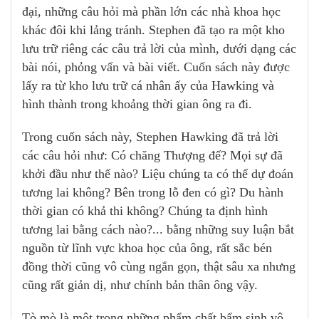
đại, những câu hỏi mà phần lớn các nhà khoa học
khác đôi khi lảng tránh. Stephen đã tạo ra một kho
lưu trữ riêng các câu trả lời của mình, dưới dạng các
bài nói, phỏng vấn và bài viết. Cuốn sách này được
lấy ra từ kho lưu trữ cá nhân ấy của Hawking và
hình thành trong khoảng thời gian ông ra đi.
Trong cuốn sách này, Stephen Hawking đã trả lời
các câu hỏi như: Có chăng Thượng đế? Mọi sự đã
khởi đầu như thế nào? Liệu chúng ta có thể dự đoán
tương lai không? Bên trong lỗ đen có gì? Du hành
thời gian có khả thi không? Chúng ta định hình
tương lai bằng cách nào?... bằng những suy luận bắt
nguồn từ lĩnh vực khoa học của ông, rất sắc bén
đồng thời cũng vô cùng ngắn gọn, thật sâu xa nhưng
cũng rất giản dị, như chính bản thân ông vậy.
Tò mò là một trong những phẩm chất bẩm sinh vô