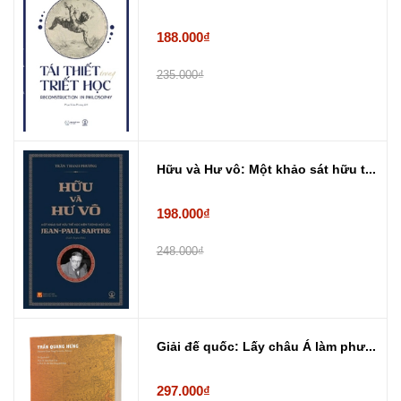
188.000₫
235.000₫
Hữu và Hư vô: Một khảo sát hữu t...
198.000₫
248.000₫
Giải đế quốc: Lấy châu Á làm phư...
297.000₫