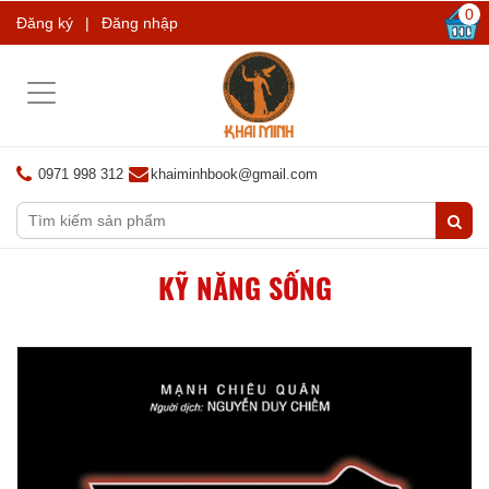
0
Đăng ký
|
Đăng nhập
Toggle
navigation
0971 998 312
khaiminhbook@gmail.com
KỸ NĂNG SỐNG