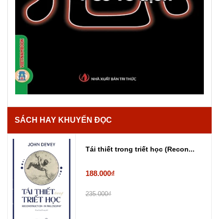
SÁCH HAY KHUYẾN ĐỌC
Tái thiết trong triết học (Recon...
188.000₫
235.000₫