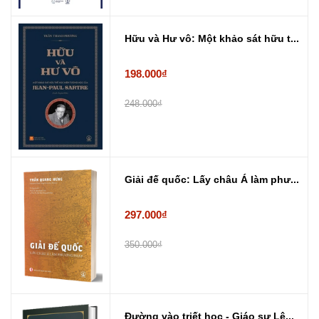
Hữu và Hư vô: Một khảo sát hữu t...
198.000₫
248.000₫
Giải đế quốc: Lấy châu Á làm phư...
297.000₫
350.000₫
Đường vào triết học - Giáo sư Lê...