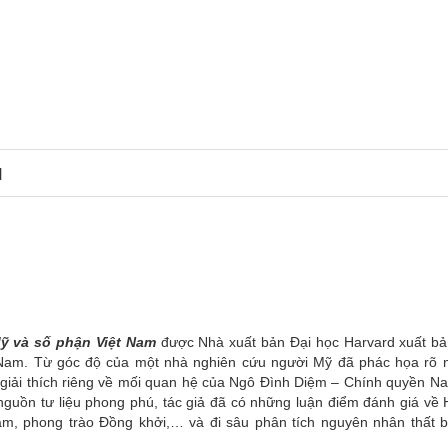
N
Mỹ và số phận Việt Nam
được Nhà xuất bản Đại học Harvard xuất b
t Nam. Từ góc độ của một nhà nghiên cứu người Mỹ đã phác họa rõ n
giải thích riêng về mối quan hệ của Ngô Đình Diệm – Chính quyền Na
guồn tư liệu phong phú, tác giả đã có những luận điểm đánh giá về 
m, phong trào Đồng khởi,… và đi sâu phân tích nguyên nhân thất b