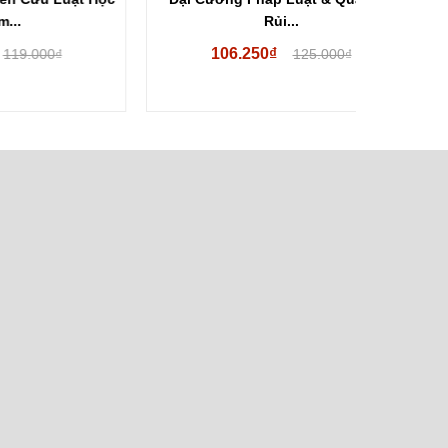
Rủi...
106.250₫
125.000₫