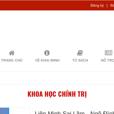
Đăng ký
|
Đ
TRANG CHỦ
VỀ KHAI MINH
TỦ SÁCH
HỖ TR
KHOA HỌC CHÍNH TRỊ
Liên Minh Sai Lầm - Ngô Đì