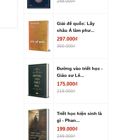
248.000₫
Giải đế quốc: Lấy
châu Á làm phư...
297.000₫
350.000₫
Đường vào triết học -
Giáo sư Lê...
175.000₫
219.000₫
Triết học hiện sinh là
gì - Phan...
199.000₫
249.000₫