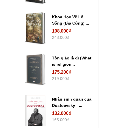
Khoa Học Về Lối
Sống (Bìa Cứng) ...
198.000₫
248.000₫
Tôn giáo là gì (What
is religion...
175.200₫
219.000₫
Nhân sinh quan của
Dostoevsky - ...
132.000₫
165.000₫