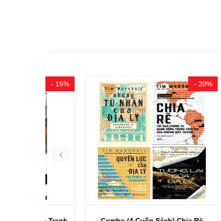
- 15%
- 20%
hiến Tranh
Combo (4 Cuốn Sách) Chia Rẽ
Comb