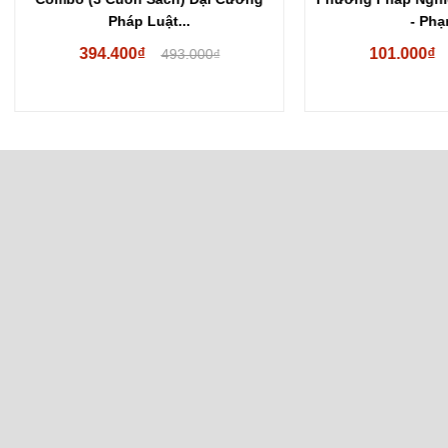
Pháp Luật...
- Phạm...
394.400₫
101.000₫
493.000₫
119.000₫