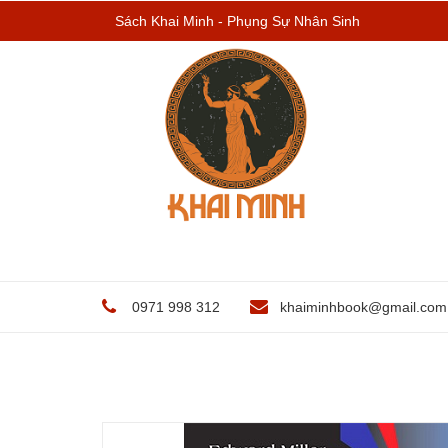
Sách Khai Minh - Phụng Sự Nhân Sinh
0971 998 312
khaiminhbook@gmail.com