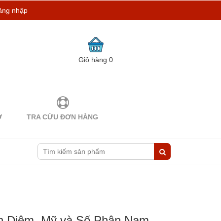
ăng nhập
Giỏ hàng
0
Ợ
TRA CỨU ĐƠN HÀNG
nh Diệm, Mỹ và Số Phận Nam