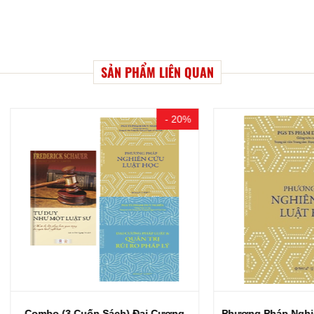
SẢN PHẨM LIÊN QUAN
- 20%
o (3 Cuốn Sách) Đại Cương
Phương Pháp Nghiên Cứu Lu