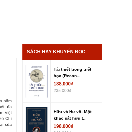
SÁCH HAY KHUYẾN ĐỌC
Tái thiết trong triết
học (Recon...
188.000₫
235.000₫
ản năm
ét, đa
Hữu và Hư vô: Một
m Việt
khảo sát hữu t...
Hồ Chí
ại của
198.000₫