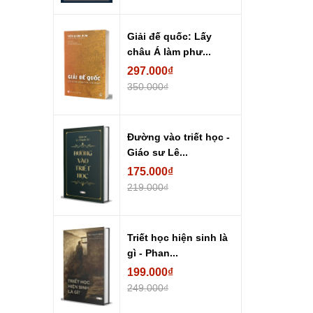
Giải đế quốc: Lấy
châu Á làm phư...
297.000₫
350.000₫
Đường vào triết học -
Giáo sư Lê...
175.000₫
219.000₫
Triết học hiện sinh là
gì - Phan...
199.000₫
249.000₫