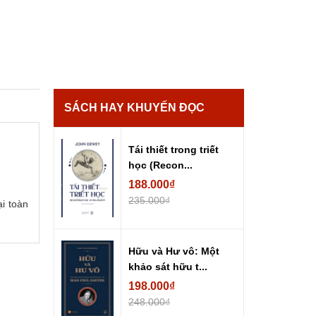
SÁCH HAY KHUYẾN ĐỌC
Tái thiết trong triết
học (Recon...
188.000₫
235.000₫
ại toàn
Hữu và Hư vô: Một
khảo sát hữu t...
198.000₫
248.000₫