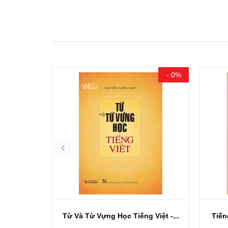
- 0%
- 20%
Việt -...
Tiếng Việt Lịch Sử Trước Thế Kỷ
Sự Ph
XX...