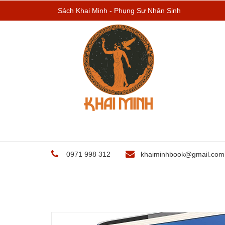
Sách Khai Minh - Phụng Sự Nhân Sinh
0971 998 312
khaiminhbook@gmail.com