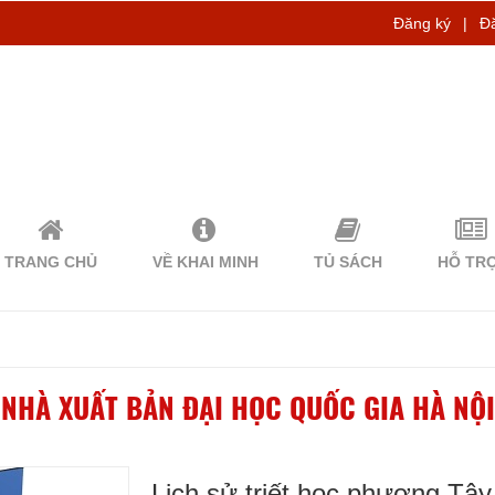
Đăng ký
|
Đ
TRANG CHỦ
VỀ KHAI MINH
TỦ SÁCH
HỖ TR
NHÀ XUẤT BẢN ĐẠI HỌC QUỐC GIA HÀ NỘI
Lịch sử triết học phương Tây