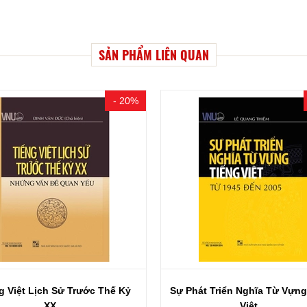
SẢN PHẨM LIÊN QUAN
- 20%
át Triển Nghĩa Từ Vựng Tiếng
Văn Chương Khoa Cử Triều 
Việt...
(Thi Hội,...