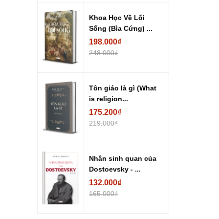
Khoa Học Về Lối
Sống (Bìa Cứng) ...
198.000₫
248.000₫
Tôn giáo là gì (What
is religion...
175.200₫
219.000₫
Nhân sinh quan của
Dostoevsky - ...
132.000₫
165.000₫