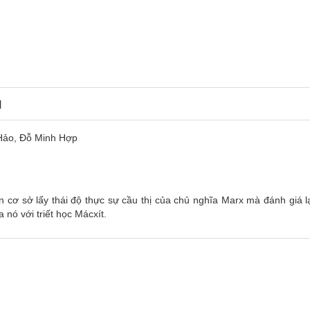
N
 Hảo, Đỗ Minh Hợp
n cơ sở lấy thái độ thực sự cầu thị của chủ nghĩa Marx mà đánh giá l
 nó với triết học Mácxít.