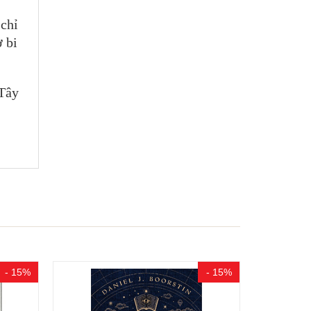
 chỉ
ở bi
 Tây
- 15%
- 15%