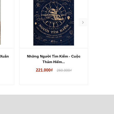
 Xuân
Những Người Tìm Kiếm - Cuộc
Người D
Thám Hiểm...
221.000₫
53
260.000₫