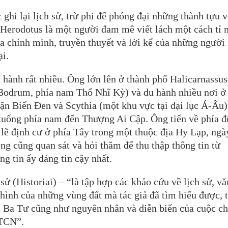
 ghi lại lịch sử, trừ phi để phóng đại những thành tựu v
 Herodotus là một người đam mê viết lách một cách tỉ 
ủa chính mình, truyền thuyết và lời kể của những người 
ại.
 hành rất nhiều. Ông lớn lên ở thành phố Halicarnassus
 Bodrum, phía nam Thổ Nhĩ Kỳ) và du hành nhiều nơi ở
ận Biển Đen và Scythia (một khu vực tại đại lục Á-Âu)
 xuống phía nam đến Thượng Ai Cập. Ông tiến về phía đ
lẽ định cư ở phía Tây trong một thuộc địa Hy Lạp, ngà
ng cũng quan sát và hỏi thăm để thu thập thông tin từ
 tin ấy đáng tin cậy nhất.
sử (Historiai) – “là tập hợp các khảo cứu về lịch sử, vă
a hình của những vùng đất mà tác giả đã tìm hiểu được, 
 Ba Tư cũng như nguyên nhân và diễn biến của cuộc ch
 TCN”.