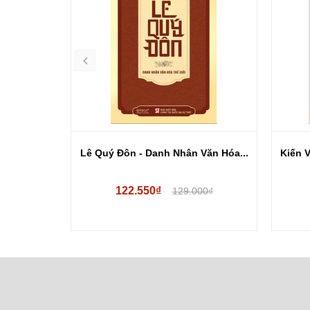
g chiến
Lê Quý Đôn - Danh Nhân Văn Hóa...
Kiến V
122.550₫
.000₫
129.000₫