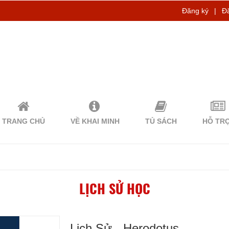
Đăng ký
|
Đ
TRANG CHỦ
VỀ KHAI MINH
TỦ SÁCH
HỖ TR
LỊCH SỬ HỌC
Lịch Sử - Herodotus