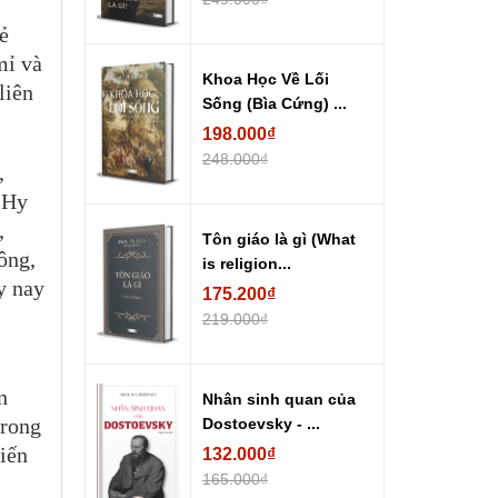
ẻ
mỉ và
Khoa Học Về Lối
liên
Sống (Bìa Cứng) ...
198.000₫
248.000₫
,
 Hy
,
Tôn giáo là gì (What
ông,
is religion...
y nay
175.200₫
219.000₫
n
Nhân sinh quan của
trong
Dostoevsky - ...
iến
132.000₫
165.000₫