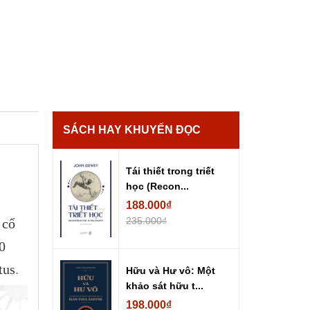
SÁCH HAY KHUYẾN ĐỌC
Tái thiết trong triết
học (Recon...
188.000₫
235.000₫
 cổ
0
tus
.
Hữu và Hư vô: Một
khảo sát hữu t...
198.000₫