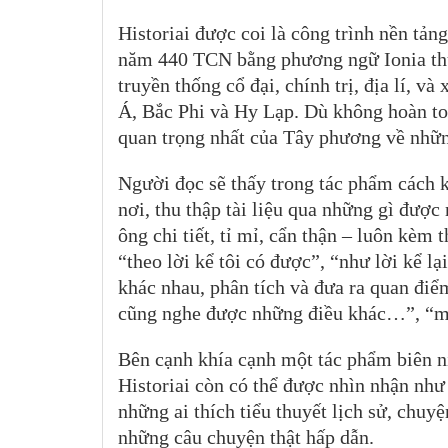
Historiai được coi là công trình nền tả
năm 440 TCN bằng phương ngữ Ionia thuộ
truyền thống cổ đại, chính trị, địa lí, v
Á, Bắc Phi và Hy Lạp. Dù không hoàn to
quan trọng nhất của Tây phương về nhữn
Người đọc sẽ thấy trong tác phẩm cách 
nơi, thu thập tài liệu qua những gì được
ông chi tiết, tỉ mỉ, cẩn thận – luôn kèm
“theo lời kể tôi có được”, “như lời kể l
khác nhau, phân tích và đưa ra quan điểm
cũng nghe được những điều khác…”, “mỗ
Bên cạnh khía cạnh một tác phẩm biên niê
Historiai còn có thể được nhìn nhận như
những ai thích tiểu thuyết lịch sử, chuy
những câu chuyện thật hấp dẫn.