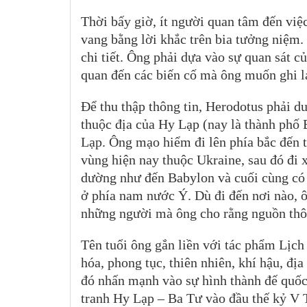
Thời bấy giờ, ít người quan tâm đến việc
vang bằng lời khắc trên bia tưởng niệm.
chi tiết. Ông phải dựa vào sự quan sát c
quan đến các biến cố mà ông muốn ghi l
Để thu thập thông tin, Herodotus phải du
thuộc địa của Hy Lạp (nay là thành phố
Lạp. Ông mạo hiểm đi lên phía bắc đến t
vùng hiện nay thuộc Ukraine, sau đó đi
dường như đến Babylon và cuối cùng có 
ở phía nam nước Ý. Dù đi đến nơi nào, ô
những người mà ông cho rằng nguồn thông
Tên tuổi ông gắn liền với tác phẩm Lịch 
hóa, phong tục, thiên nhiên, khí hậu, đị
đó nhấn mạnh vào sự hình thành đế quốc
tranh Hy Lạp – Ba Tư vào đầu thế kỷ V