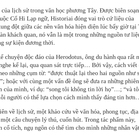
ng của lịch sử trong văn học phương Tây. Được biên soạ
c Cổ Hi Lạp ngữ, Historiai đóng vai trò cứ liệu của
à xung đột giữa các nền văn hóa hiện diện lúc bấy giờ tại
àn khách quan, nó vẫn là một trong những nguồn tư liệ
g sự kiện đương thời.
kể chuyện độc đáo của Herodotus, ông du hành qua rất 
 nghe kể lại, qua quan sát trực tiếp… Bởi vậy, cách viết
 theo những cụm từ: “được thuật lại theo hai nguồn như 
ại”; hoặc với cùng một vấn đề ông sẽ đưa ra những phiê
 của mình, ví dụ: “song tôi không tin lời họ”…; “và tô
i người có thể lựa chọn cách mình thấy đáng tin hơn
n về lịch sử, một khảo cứu về văn hóa, phong tục, địa 
 một câu chuyện lý thú, cuốn hút. Trong tác phẩm này,
ện cổ tích, ngụ ngôn có thể tìm cho mình những nhân vật