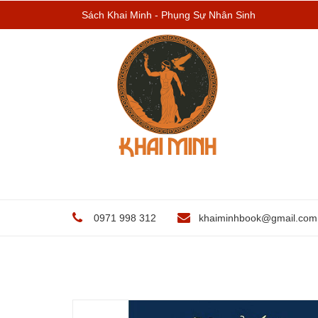
Sách Khai Minh - Phụng Sự Nhân Sinh
0971 998 312
khaiminhbook@gmail.com