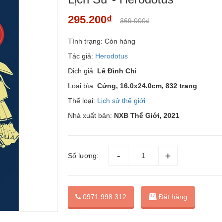
295.200₫
369.000₫
Tình trạng:
Còn hàng
Tác giả:
Herodotus
Dịch giả:
Lê Đình Chi
Loại bìa:
Cứng, 16.0x24.0cm, 832 trang
Thể loại:
Lịch sử thế giới
Nhà xuất bản:
NXB Thế Giới, 2021
Số lượng:
Đặt hàng
0971 998 312