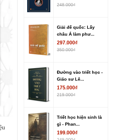
248.000₫
Giải đế quốc: Lấy
châu Á làm phư...
297.000₫
350.000₫
Đường vào triết học -
Giáo sư Lê...
175.000₫
219.000₫
Triết học hiện sinh là
gì - Phan...
ệu
199.000₫
249.000₫