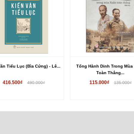
ăn Tiểu Lục (Bìa Cứng) - Lê...
Tổng Hành Dinh Trong Mùa
Toàn Thắng...
416.500₫
115.000₫
490.000₫
135.000₫