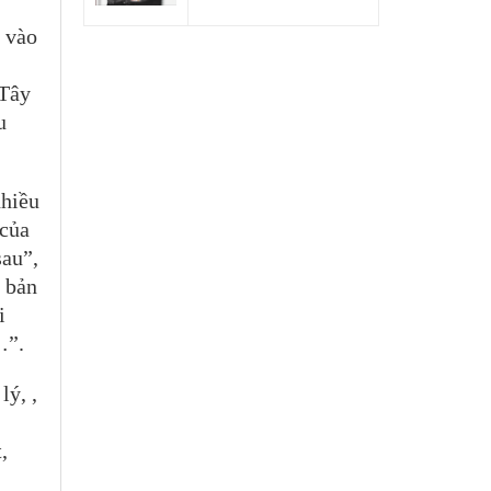
n vào
 Tây
u
nhiều
 của
sau”,
n bản
i
…”.
lý, ,
,