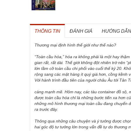
THÔNG TIN
ĐÁNH GIÁ
HƯỚNG DẪ
Thương mại định hình thế giới như thế nào?
“
Toàn cầu hóa
,” hóa ra không phải là một hay thậm c
gian rất, rất dài. Thế giới không đột nhiên trở nên “
p
lớn tầm cỡ toàn cầu chi phối vào cuối thế kỷ 20. Kh
rộng sang các mặt hàng ít quý giá hơn, cồng kềnh v
Với hành trình đầu tiên của người châu Âu tới Tân T
càng mạnh mẽ. Hôm nay, các tàu container đồ sộ, m
được toàn cầu hóa chỉ là những bước tiến xa hơn củ
những mô hình thương mại toàn cầu đang chuyển dị
ra trước đây.
Thông qua những câu chuyện và ý tưởng được chọn l
hai góc độ tư tưởng lớn trong vấn đề tự do thương m