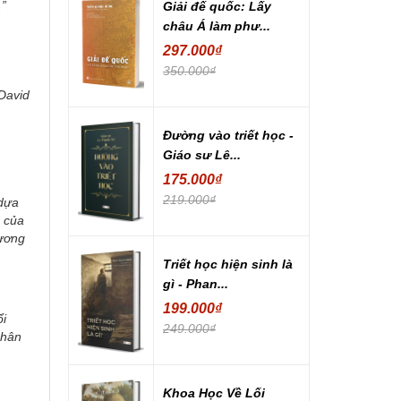
.”
Giải đế quốc: Lấy
châu Á làm phư...
297.000₫
350.000₫
 David
Đường vào triết học -
Giáo sư Lê...
175.000₫
219.000₫
 dựa
n của
hương
Triết học hiện sinh là
gì - Phan...
199.000₫
ổi
249.000₫
nhân
Khoa Học Về Lối