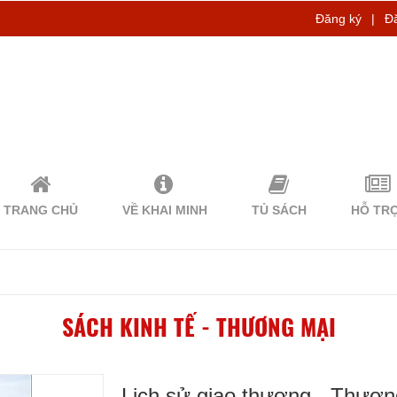
Đăng ký
|
Đ
TRANG CHỦ
VỀ KHAI MINH
TỦ SÁCH
HỖ TR
SÁCH KINH TẾ - THƯƠNG MẠI
Lịch sử giao thương - Thương