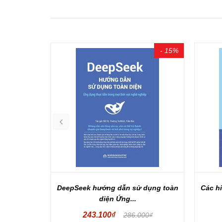
- 15%
- 15%
c Chiến...
DeepSeek hướng dẫn sử dụng toàn
Các hi
diện Ứng...
243.100₫
00₫
286.000₫