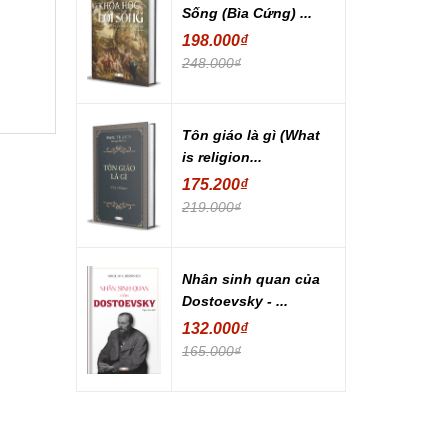
Sống (Bìa Cứng) ...
198.000₫
248.000₫
Tôn giáo là gì (What
is religion...
175.200₫
219.000₫
Nhân sinh quan của
Dostoevsky - ...
132.000₫
165.000₫