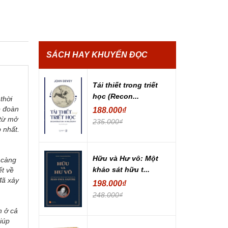
SÁCH HAY KHUYẾN ĐỌC
Tái thiết trong triết
học (Recon...
thời
p đoàn
188.000₫
 từ mở
235.000₫
 nhất.
Hữu và Hư vô: Một
 càng
khảo sát hữu t...
ết về
đã xảy
198.000₫
248.000₫
h ở cả
iúp