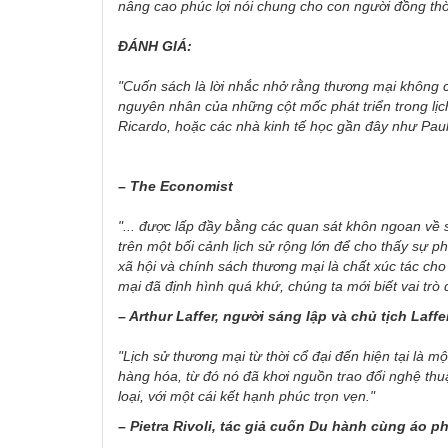
nâng cao phúc lợi nói chung cho con người đồng thờ
ĐÁNH GIÁ:
"Cuốn sách là lời nhắc nhở rằng thương mại không c
nguyên nhân của những cột mốc phát triển trong lịc
Ricardo, hoặc các nhà kinh tế học gần đây như Pau
– The Economist
"... được lấp đầy bằng các quan sát khôn ngoan về s
trên một bối cảnh lịch sử rộng lớn để cho thấy sự ph
xã hội và chính sách thương mại là chất xúc tác cho
mại đã định hình quá khứ, chúng ta mới biết vai trò q
– Arthur Laffer, người sáng lập và chủ tịch Laff
"Lịch sử thương mại từ thời cổ đại đến hiện tại là m
hàng hóa, từ đó nó đã khơi nguồn trao đổi nghệ th
loại, với một cái kết hạnh phúc trọn vẹn."
– Pietra Rivoli, tác giả cuốn Du hành cùng áo p