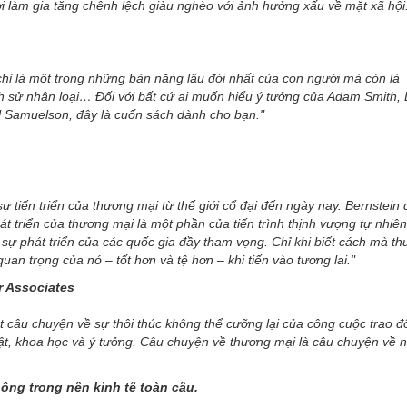
i làm gia tăng chênh lệch giàu nghèo với ảnh hưởng xấu về mặt xã hội
hỉ là một trong những bản năng lâu đời nhất của con người mà còn là
h sử nhân loại… Đối với bất cứ ai muốn hiểu ý tưởng của Adam Smith,
l Samuelson, đây là cuốn sách dành cho bạn
."
ự tiến triển của thương mại từ thế giới cổ đại đến ngày nay. Bernstein
át triển của thương mại là một phần của tiến trình thịnh vượng tự nhiê
 sự phát triển của các quốc gia đầy tham vọng. Chỉ khi biết cách mà t
uan trọng của nó – tốt hơn và tệ hơn – khi tiến vào tương lai."
er Associates
ột câu chuyện về sự thôi thúc không thể cưỡng lại của công cuộc trao đ
uật, khoa học và ý tưởng. Câu chuyện về thương mại là câu chuyện về 
hông trong nền kinh tế toàn cầu.