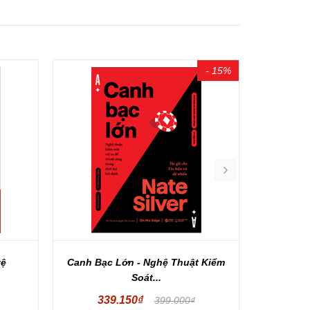
- 15%
tệ
Canh Bạc Lớn - Nghệ Thuật Kiểm
Hoảng L
Soát...
339.150₫
19
399.000₫