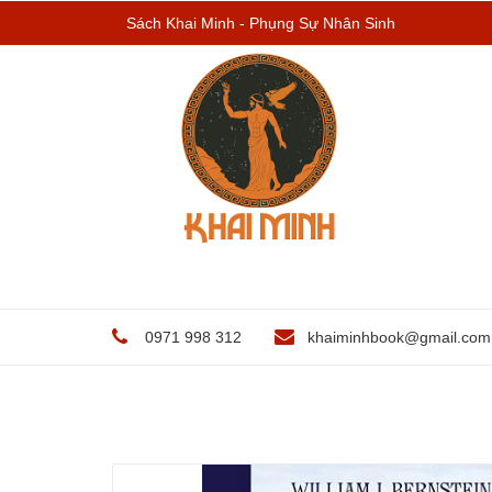
Sách Khai Minh - Phụng Sự Nhân Sinh
0971 998 312
khaiminhbook@gmail.com