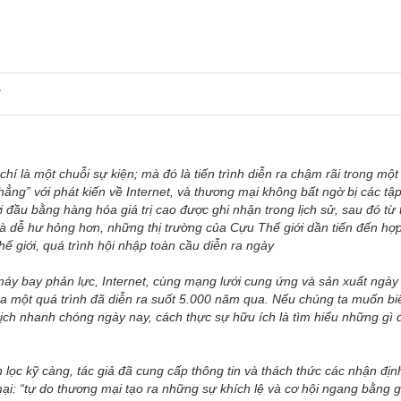
N
hí là một chuỗi sự kiện; mà đó là tiến trình diễn ra chậm rãi trong một 
hẳng
” với phát kiến về Internet, và thương mại không bất ngờ bị các tậ
ởi đầu bằng hàng hóa giá trị cao được ghi nhận trong lịch sử, sau đó từ
à dễ hư hỏng hơn, những thị trường của Cựu Thế giới dần tiến đến hợp
hế giới, quá trình hội nhập toàn cầu diễn ra ngày
áy bay phản lực, Internet, cùng mạng lưới cung ứng và sản xuất ngày
a một quá trình đã diễn ra suốt 5.000 năm qua. Nếu chúng ta muốn bi
ch nhanh chóng ngày nay, cách thực sự hữu ích là tìm hiểu những gì 
ọc kỹ càng, tác giả đã cung cấp thông tin và thách thức các nhận địn
ại: “
tự do thương mại tạo ra những sự khích lệ và cơ hội ngang bằng g