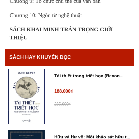
Chương 9: Tổ chức chủ thể của văn bản
Chương 10: Ngôn từ nghệ thuật
SÁCH KHAI MINH TRÂN TRỌNG GIỚI
THIỆU
SÁCH HAY KHUYẾN ĐỌC
Tái thiết trong triết học (Recon...
188.000₫
235.000₫
Hữu và Hư vô: Một khảo sát hữu t...