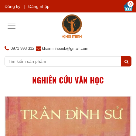
0
Đăng ký
|
Đăng nhập
Toggle
navigation
0971 998 312
khaiminhbook@gmail.com
NGHIÊN CỨU VĂN HỌC