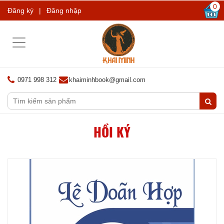
0
Đăng ký
|
Đăng nhập
Toggle
navigation
0971 998 312
khaiminhbook@gmail.com
HỒI KÝ