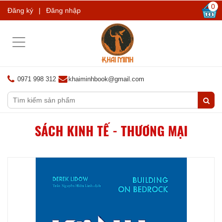
0
Đăng ký
|
Đăng nhập
Toggle
navigation
0971 998 312
khaiminhbook@gmail.com
SÁCH KINH TẾ - THƯƠNG MẠI