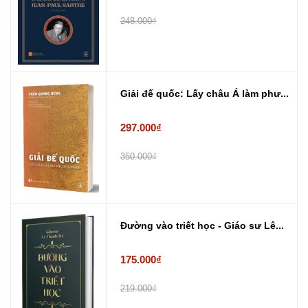
248.000₫
Giải đế quốc: Lấy châu Á làm phư...
297.000₫
350.000₫
Đường vào triết học - Giáo sư Lê...
175.000₫
219.000₫