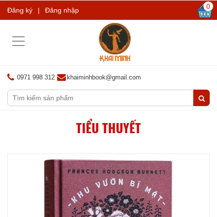
0
Đăng ký
|
Đăng nhập
Toggle
navigation
0971 998 312
khaiminhbook@gmail.com
TIỂU THUYẾT