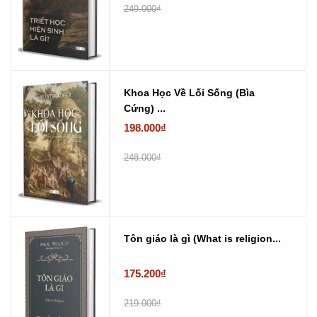
249.000₫
Khoa Học Về Lối Sống (Bìa
Cứng) ...
198.000₫
248.000₫
Tôn giáo là gì (What is religion...
175.200₫
219.000₫