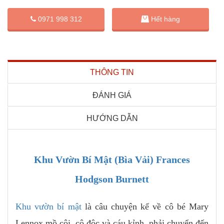
0971 998 312
Hết hàng
THÔNG TIN
ĐÁNH GIÁ
HƯỚNG DẪN
Khu Vườn Bí Mật (Bìa Vải) Frances
Hodgson Burnett
Khu vườn bí mật
là câu chuyện kể về cô bé Mary
Lennox mồ côi, cô độc và cáu kỉnh, phải chuyển đến