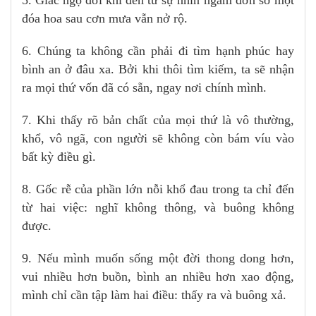
5. Giác ngộ đôi khi đến từ sự nhìn ngắm đơn sơ một
đóa hoa sau cơn mưa vẫn nở rộ.
6. Chúng ta không cần phải đi tìm hạnh phúc hay
bình an ở đâu xa. Bởi khi thôi tìm kiếm, ta sẽ nhận
ra mọi thứ vốn đã có sẵn, ngay nơi chính mình.
7. Khi thấy rõ bản chất của mọi thứ là vô thường,
khổ, vô ngã, con người sẽ không còn bám víu vào
bất kỳ điều gì.
8. Gốc rễ của phần lớn nỗi khổ đau trong ta chỉ đến
từ hai việc: nghĩ không thông, và buông không
được.
9. Nếu mình muốn sống một đời thong dong hơn,
vui nhiều hơn buồn, bình an nhiều hơn xao động,
mình chỉ cần tập làm hai điều: thấy ra và buông xả.