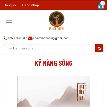
0
Đăng ký
|
Đăng nhập
Toggle
navigation
0971 998 312
khaiminhbook@gmail.com
KỸ NĂNG SỐNG