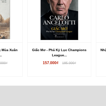
 Mơ - Phá Kỷ Lục Champions
Nhật Ký Của Albert Camus - 
League...
Camus
157.000₫
165.750₫
185.000₫
195.000₫