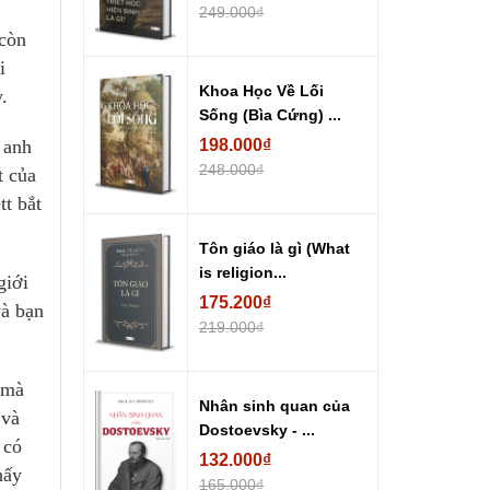
249.000₫
 còn
i
Khoa Học Về Lối
.
Sống (Bìa Cứng) ...
 anh
198.000₫
248.000₫
t của
tt bắt
Tôn giáo là gì (What
is religion...
giới
175.200₫
và bạn
219.000₫
 mà
Nhân sinh quan của
 và
Dostoevsky - ...
 có
132.000₫
hấy
165.000₫