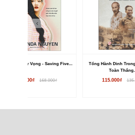
ng Five...
Tổng Hành Dinh Trong Mùa Xuân
Giấc
Toàn Thắng...
115.000₫
00₫
135.000₫