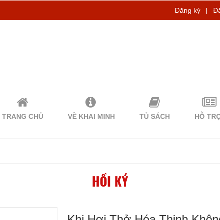
Đăng ký
|
Đ
TRANG CHỦ
VỀ KHAI MINH
TỦ SÁCH
HỖ TR
HỒI KÝ
Khi Hơi Thở Hóa Thinh Không