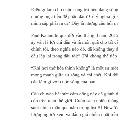
Điều gì làm cho cuộc sống trở nên đáng sống 
những mục tiêu để phấn đấu? Có ý nghĩa gì k
mình sắp phải ra đi? Đây là những câu hỏi mà
Paul Kalanithi qua đời vào tháng 3 năm 2015
ấy vẫn là lời chỉ dẫn và là món quà cho tất c
chính tôi, theo nghĩa nào đó, đã không thay 
đầu lặp lại trong đầu tôi:” Tôi không thể tiếp 
“Khi hơi thở hóa thinh không” là một sự mộ
mong mạnh giữa sự sống và cái chết. Khi đối 
cần làm gì với cuộc sống của bạn.
Câu chuyện hết sức cảm động này đã giành 
còn trên toàn thế giới. Cuốn sách nhiều thá
suốt nhiều tuần qua nằm trong list #1 New Y
lượng người xem và đánh giá nhiều nhất trê