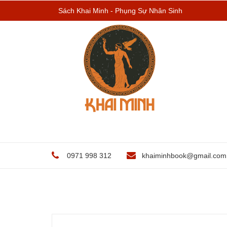
Sách Khai Minh - Phụng Sự Nhân Sinh
0971 998 312
khaiminhbook@gmail.com