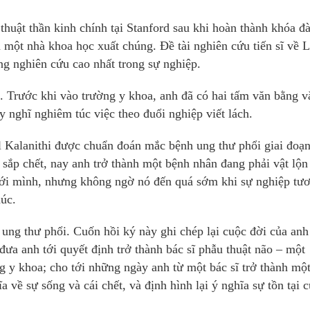
 thuật thần kinh chính tại Stanford sau khi hoàn thành khóa đ
 một nhà khoa học xuất chúng. Đề tài nghiên cứu tiến sĩ về L
g nghiên cứu cao nhất trong sự nghiệp.
. Trước khi vào trường y khoa, anh đã có hai tấm văn bằng v
 nghĩ nghiêm túc việc theo đuổi nghiệp viết lách.
ul Kalanithi được chuẩn đoán mắc bệnh ung thư phổi giai đoạ
 sắp chết, nay anh trở thành một bệnh nhân đang phải vật lộn
 với mình, nhưng không ngờ nó đến quá sớm khi sự nghiệp tư
húc.
ị ung thư phổi. Cuốn hồi ký này ghi chép lại cuộc đời của anh
 đưa anh tới quyết định trở thành bác sĩ phẫu thuật não – một
 y khoa; cho tới những ngày anh từ một bác sĩ trở thành mộ
 về sự sống và cái chết, và định hình lại ý nghĩa sự tồn tại 