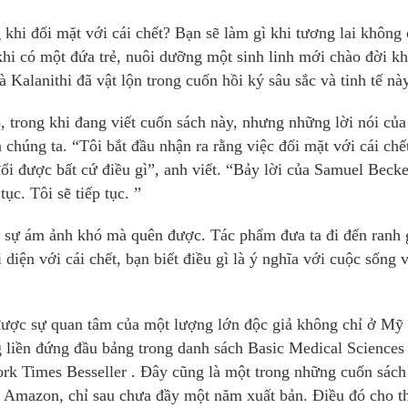
khi đối mặt với cái chết? Bạn sẽ làm gì khi tương lai không
hi có một đứa trẻ, nuôi dưỡng một sinh linh mới chào đời kh
 Kalanithi đã vật lộn trong cuốn hồi ký sâu sắc và tinh tế này
, trong khi đang viết cuốn sách này, nhưng những lời nói của
ả chúng ta. “Tôi bắt đầu nhận ra rằng việc đối mặt với cái chế
đổi được bất cứ điều gì”, anh viết. “Bảy lời của Samuel Becke
tục. Tôi sẽ tiếp tục. ”
t sự ám ảnh khó mà quên được. Tác phẩm đưa ta đi đến ranh 
diện với cái chết, bạn biết điều gì là ý nghĩa với cuộc sống 
được sự quan tâm của một lượng lớn độc giả không chỉ ở Mỹ
ng liền đứng đầu bảng trong danh sách Basic Medical Sciences
ork Times Besseller . Đây cũng là một trong những cuốn sách
n Amazon, chỉ sau chưa đầy một năm xuất bản. Điều đó cho t