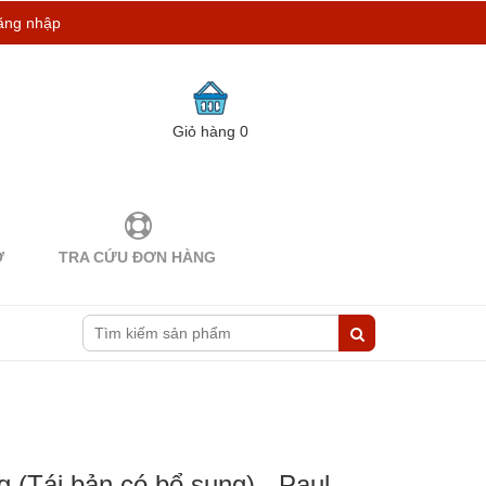
ăng nhập
Giỏ hàng
0
Ợ
TRA CỨU ĐƠN HÀNG
 (Tái bản có bổ sung) - Paul