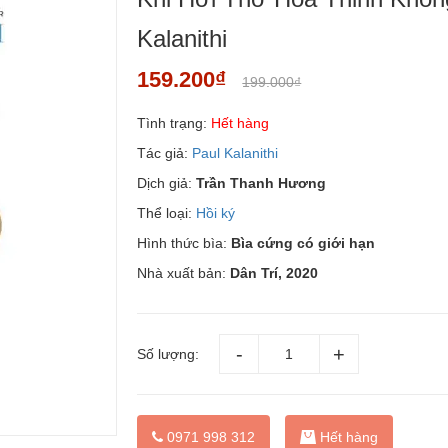
Kalanithi
159.200₫
199.000₫
Tình trạng:
Hết hàng
Tác giả:
Paul Kalanithi
Dịch giả:
Trần Thanh Hương
Thể loại:
Hồi ký
Hình thức bìa:
Bìa cứng có giới hạn
Nhà xuất bản:
Dân Trí, 2020
Số lượng:
0971 998 312
Hết hàng