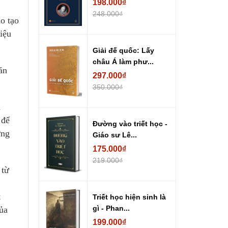
198.000₫
248.000₫
ào tạo
iệu
Giải đế quốc: Lấy
châu Á làm phư...
ăn
297.000₫
350.000₫
n
 để
Đường vào triết học -
ơng
Giáo sư Lê...
175.000₫
219.000₫
 từ
t
Triết học hiện sinh là
gì - Phan...
của
199.000₫