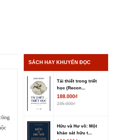
SÁCH HAY KHUYẾN ĐỌC
Tái thiết trong triết
học (Recon...
188.000₫
235.000₫
 cũng
Hữu và Hư vô: Một
uộc
khảo sát hữu t...