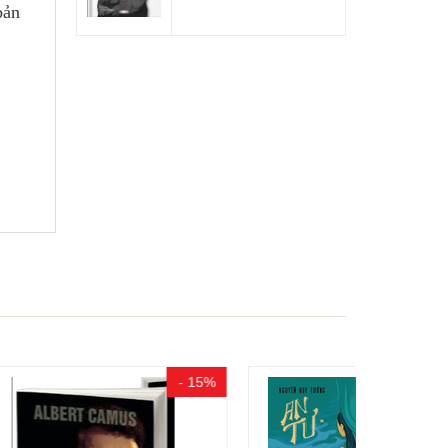
bản
- 15%
- 15%