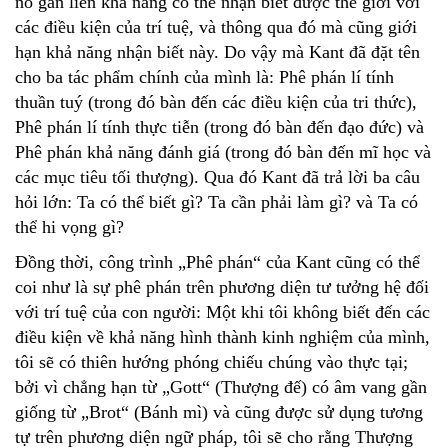
nó gắn liền khả năng có thể nhận biết được thế giới với
các điều kiện của trí tuệ, và thông qua đó mà cũng giới
hạn khả năng nhận biết này. Do vậy mà Kant đã đặt tên
cho ba tác phẩm chính của mình là: Phê phán lí tính
thuần tuý (trong đó bàn đến các điều kiện của tri thức),
Phê phán lí tính thực tiễn (trong đó bàn đến đạo đức) và
Phê phán khả năng đánh giá (trong đó bàn đến mĩ học và
các mục tiêu tối thượng). Qua đó Kant đã trả lời ba câu
hỏi lớn: Ta có thể biết gì? Ta cần phải làm gì? và Ta có
thể hi vọng gì?
Đồng thời, công trình „Phê phán“ của Kant cũng có thể
coi như là sự phê phán trên phương diện tư tưởng hệ đối
với trí tuệ của con người: Một khi tôi không biết đến các
điều kiện về khả năng hình thành kinh nghiệm của mình,
tôi sẽ có thiên hướng phóng chiếu chúng vào thực tại;
bởi vì chẳng hạn từ „Gott“ (Thượng đế) có âm vang gần
giống từ „Brot“ (Bánh mì) và cũng được sử dụng tương
tự trên phương diện ngữ pháp, tôi sẽ cho rằng Thượng