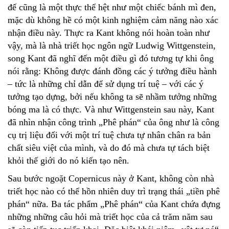
đế cũng là một thực thể hệt như một chiếc bánh mì đen,
mặc dù không hề có một kinh nghiệm cảm năng nào xác
nhận điều này. Thực ra Kant không nói hoàn toàn như
vậy, mà là nhà triết học ngôn ngữ Ludwig Wittgenstein,
song Kant đã nghĩ đến một điều gì đó tương tự khi ông
nói rằng: Không được đánh đồng các ý tưởng điều hành
– tức là những chỉ dẫn để sử dụng trí tuệ – với các ý
tưởng tạo dựng, bởi nếu không ta sẽ nhầm tưởng những
bóng ma là có thực. Và như Wittgenstein sau này, Kant
đã nhìn nhận công trình „Phê phán“ của ông như là công
cụ trị liệu đối với một trí tuệ chưa tự nhân chân ra bản
chất siêu việt của mình, và do đó mà chưa tự tách biệt
khỏi thế giới do nó kiến tạo nên.
Sau bước ngoặt Copernicus này ở Kant, không còn nhà
triết học nào có thể hồn nhiên duy trì trạng thái „tiền phê
phán“ nữa. Ba tác phẩm „Phê phán“ của Kant chứa đựng
những những câu hỏi mà triết học của cả trăm năm sau