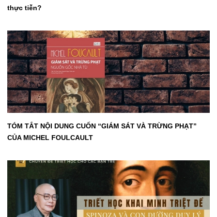
thực tiễn?
TÓM TẮT NỘI DUNG CUỐN “GIÁM SÁT VÀ TRỪNG PHẠT”
CỦA MICHEL FOULCAULT