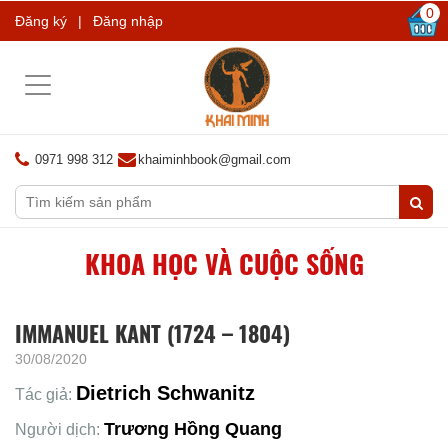
0
Đăng ký
|
Đăng nhập
Toggle
navigation
0971 998 312
khaiminhbook@gmail.com
KHOA HỌC VÀ CUỘC SỐNG
IMMANUEL KANT (1724 – 1804)
30/08/2020
Dietrich Schwanitz
Tác giả:
Trương Hồng Quang
Người dịch: