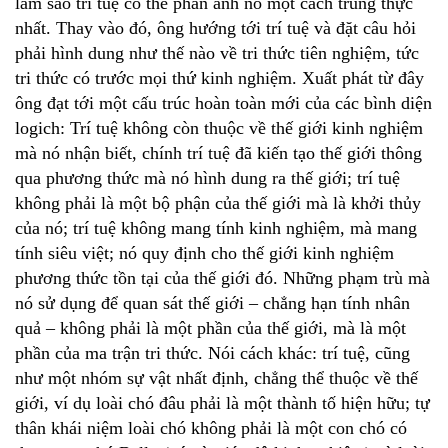
làm sao trí tuệ có thể phản ánh nó một cách trung thực
nhất. Thay vào đó, ông hướng tới trí tuệ và đặt câu hỏi
phải hình dung như thế nào về tri thức tiên nghiệm, tức
tri thức có trước mọi thứ kinh nghiệm. Xuất phát từ đây
ông đạt tới một cấu trúc hoàn toàn mới của các bình diện
logich: Trí tuệ không còn thuộc về thế giới kinh nghiệm
mà nó nhận biết, chính trí tuệ đã kiến tạo thế giới thông
qua phương thức mà nó hình dung ra thế giới; trí tuệ
không phải là một bộ phận của thế giới mà là khởi thủy
của nó; trí tuệ không mang tính kinh nghiệm, mà mang
tính siêu việt; nó quy định cho thế giới kinh nghiệm
phương thức tồn tại của thế giới đó. Những phạm trù mà
nó sử dụng để quan sát thế giới – chẳng hạn tính nhân
quả – không phải là một phần của thế giới, mà là một
phần của ma trận tri thức. Nói cách khác: trí tuệ, cũng
như một nhóm sự vật nhất định, chẳng thể thuộc về thế
giới, ví dụ loài chó đâu phải là một thành tố hiện hữu; tự
thân khái niệm loài chó không phải là một con chó có