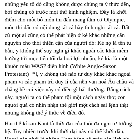
những yếu tố đó cũng không được chúng ta ý thức đến,
bởi chúng có trước mọi thứ kinh nghiệm. Đây là khởi
điểm cho một bộ môn thi đấu mang tầm cỡ Olympic,
môn thi đấu có nội dung tất cả hãy tình nghi tất cả. Bất
cứ một ai cũng có thể phát hiện ở kẻ khác những căn
nguyên cho thói thiển cận của người đó: Kẻ nọ là tên tư
bản, y không thể suy nghĩ gì khác ngoài các khái niệm
hướng tới mục tiêu tối đa hoá lợi nhuận; kẻ kia là một
khuôn mẫu WASP điển hình (White Anglo-Saxon
Protestant) [*], y không thể nào tư duy khác khác ngoài
phạm vi các phạm trù duy lí của nền văn hoá Âu châu và
chẳng hề coi việc này có điều gì bất thường. Bằng cách
này, người ta có thể phạm tội một cách ngây thơ; con
người quả có nhìn nhận thế giới một cách sai lệnh thật
nhưng không thể ý thức về điều đó.
Hai thế kỉ sau Kant là thời đại của thói đa nghi tư tưởng
hệ. Tuy nhiên trước khi thời đại này có thể khởi đầu,
Hegel còn phải là phẳng Kant bằng cỗ máy cán lịch sử