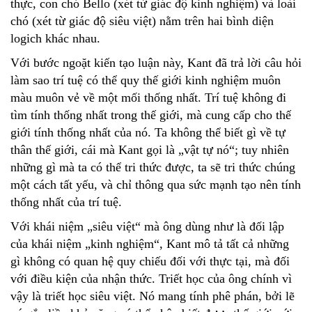
thực, con chó Bello (xét từ giác độ kinh nghiệm) và loài
chó (xét từ giác độ siêu việt) nằm trên hai bình diện
logich khác nhau.
Với bước ngoặt kiến tạo luận này, Kant đã trả lời câu hỏi
làm sao trí tuệ có thể quy thế giới kinh nghiệm muôn
màu muôn vẻ về một mối thống nhất. Trí tuệ không đi
tìm tính thống nhất trong thế giới, mà cung cấp cho thế
giới tính thống nhất của nó. Ta không thể biết gì về tự
thân thế giới, cái mà Kant gọi là „vật tự nó“; tuy nhiên
những gì mà ta có thể tri thức được, ta sẽ tri thức chúng
một cách tất yếu, và chỉ thông qua sức mạnh tạo nên tính
thống nhất của trí tuệ.
Với khái niệm „siêu việt“ mà ông dùng như là đối lập
của khái niệm „kinh nghiệm“, Kant mô tả tất cả những
gì không có quan hệ quy chiếu đối với thực tại, mà đối
với điều kiện của nhận thức. Triết học của ông chính vì
vậy là triết học siêu việt. Nó mang tính phê phán, bởi lẽ