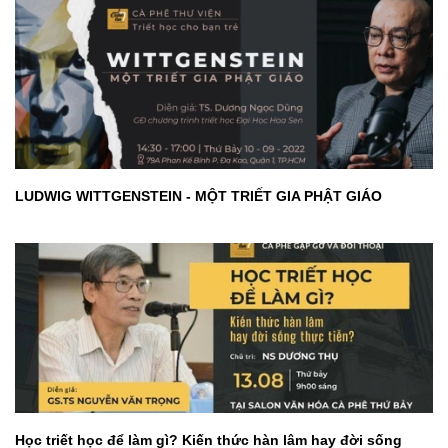
LUDWIG WITTGENSTEIN - MỘT TRIẾT GIA PHẬT GIÁO
Học triết học để làm gì? Kiến thức hàn lâm hay đời sống