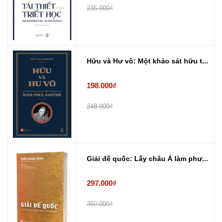
235.000₫
Hữu và Hư vô: Một khảo sát hữu t...
198.000₫
248.000₫
Giải đế quốc: Lấy châu Á làm phư...
297.000₫
350.000₫