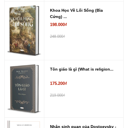
Khoa Học Về Lối Sống (Bìa
Cứng) ...
198.000₫
248.000₫
Tôn giáo là gì (What is religion...
175.200₫
219.000₫
Nhân sinh quan của Dostoevsky -