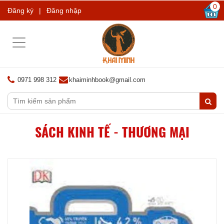
0
Đăng ký
|
Đăng nhập
Toggle
navigation
0971 998 312
khaiminhbook@gmail.com
SÁCH KINH TẾ - THƯƠNG MẠI