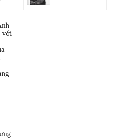
”
ỏ
 Anh
 với
ủa
l
g
ang
hưng