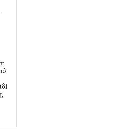
.
im
hỏ
tôi
ng