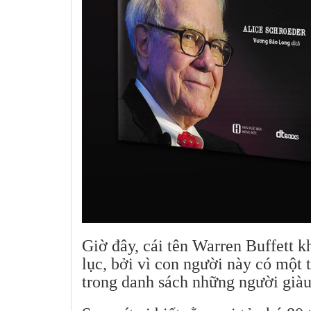
Giờ đây, cái tên Warren Buffett 
lục, bởi vì con người này có một
trong danh sách những người giàu 