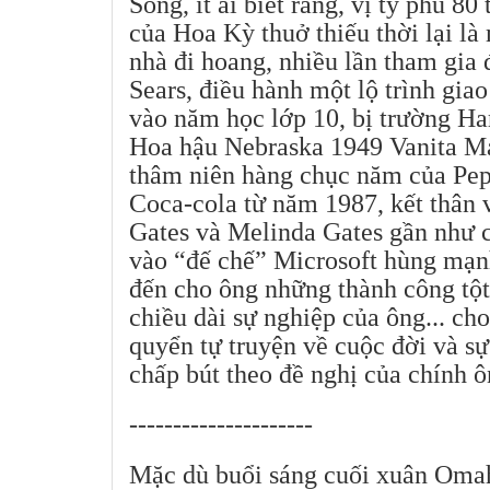
Song, ít ai biết rằng, vị tỷ phú 8
của Hoa Kỳ thuở thiếu thời lại là
nhà đi hoang, nhiều lần tham gia
Sears, điều hành một lộ trình gia
vào năm học lớp 10, bị trường Har
Hoa hậu Nebraska 1949 Vanita Ma
thâm niên hàng chục năm của Pep
Coca-cola từ năm 1987, kết thân v
Gates và Melinda Gates gần như 
vào “đế chế” Microsoft hùng mạn
đến cho ông những thành công tột 
chiều dài sự nghiệp của ông... c
quyển tự truyện về cuộc đời và s
chấp bút theo đề nghị của chính ô
---------------------
Mặc dù buổi sáng cuối xuân Omah