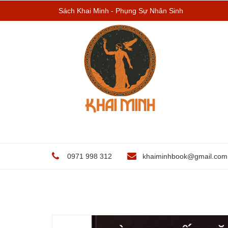
Sách Khai Minh - Phụng Sự Nhân Sinh
0971 998 312
khaiminhbook@gmail.com