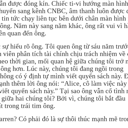
ẫn được đóng kín. Chiếc ti-vi hướng màn hình
chuyển sang kênh CNBC, âm thanh luôn được 
 tin tức chạy liên tục bên dưới chân màn hình
ông. Năm này sang năm khác, ông rất vui vì 
iên quan đến ông.
 sự hiểu rõ ông. Tôi quen ông từ sáu năm trướ
 viên phân tích tài chính chịu trách nhiệm về
eo thời gian, mối quan hệ giữa chúng tôi trở 
õ ông hơn. Lúc này, chúng tôi đang ngồi trong
hông có ý định tự mình viết quyển sách này. 
h thêm lời ông nói: “Alice, cô làm việc này 
 viết quyển sách này.” Tại sao ông vẫn cố tình 
 giữa hai chúng tôi? Bởi vì, chúng tôi bắt đầu
 trong trái tim ông.
arren? Có phải đó là sự thôi thúc mạnh mẽ tro