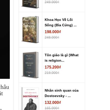
249.000₫
Khoa Học Về Lối
Sống (Bìa Cứng) ...
198.000₫
248.000₫
Tôn giáo là gì (What
is religion...
175.200₫
219.000₫
châu
Nhân sinh quan của
ặt
Dostoevsky - ...
132.000₫
165.000₫