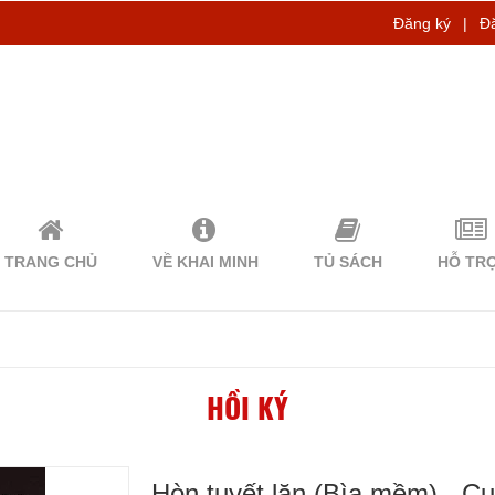
Đăng ký
|
Đ
TRANG CHỦ
VỀ KHAI MINH
TỦ SÁCH
HỖ TR
HỒI KÝ
Hòn tuyết lăn (Bìa mềm) - 