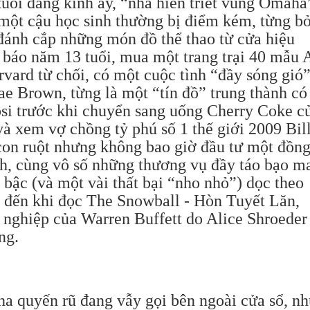
0 tuổi đáng kính ấy, “nhà hiền triết vùng Omaha
 một cậu học sinh thường bị điểm kém, từng b
 đánh cắp những món đồ thể thao từ cửa hiệu
o báo năm 13 tuổi, mua một trang trại 40 mẫu
vard từ chối, có một cuộc tình “đầy sóng gió”
e Brown, từng là một “tín đồ” trung thành có
si trước khi chuyển sang uống Cherry Coke c
à xem vợ chồng tỷ phú số 1 thế giới 2009 Bil
con ruột nhưng không bao giờ đầu tư một đồn
h, cùng vô số những thương vụ đầy táo bạo m
bậc (và một vài thất bại “nho nhỏ”) dọc theo
ho đến khi đọc The Snowball - Hòn Tuyết Lăn,
ự nghiệp của Warren Buffett do Alice Shroeder
ng.
a quyến rũ đang vẫy gọi bên ngoài cửa sổ, n