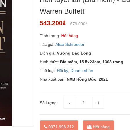
Warren Buffett
543.200₫
679.000₫
Tình trạng:
Hết hàng
Tác giả:
Alice Schroeder
Dịch giả:
Vương Bảo Long
Hình thức:
Bìa mềm, 15.5x23cm, 1303 trang
Thể loại:
Hồi ký
,
Doanh nhân
Nhà xuất bản:
NXB Hồng Đức, 2021
Số lượng:
0971 998 312
Hết hàng