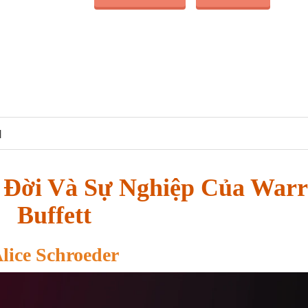
N
c Đời Và Sự Nghiệp Của War
Buffett
lice Schroeder