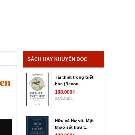
SÁCH HAY KHUYẾN ĐỌC
Tái thiết trong triết
ren
học (Recon...
188.000₫
235.000₫
Hữu và Hư vô: Một
khảo sát hữu t...