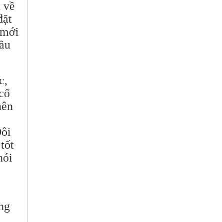
 về
đặt
 mới
hầu
c,
 cổ
nên
Đôi
tốt
nói
ng