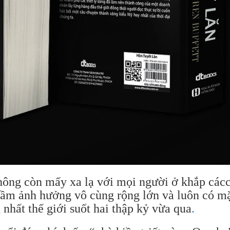
không còn mấy xa lạ với mọi người ở khắp các
 tầm ảnh hưởng vô cùng rộng lớn và luôn có m
nhất thế giới suốt hai thập kỷ vừa qua
.