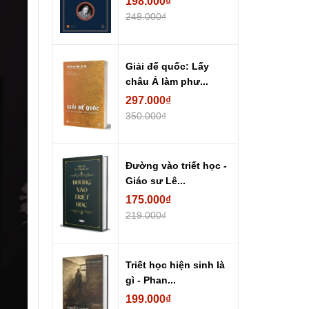
198.000₫
248.000₫
Giải đế quốc: Lấy
châu Á làm phư...
297.000₫
350.000₫
Đường vào triết học -
Giáo sư Lê...
175.000₫
219.000₫
Triết học hiện sinh là
gì - Phan...
199.000₫