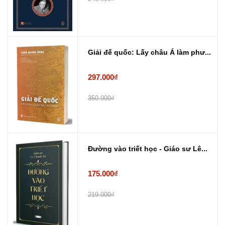
Giải đế quốc: Lấy châu Á làm phư...
297.000₫
350.000₫
Đường vào triết học - Giáo sư Lê...
175.000₫
219.000₫