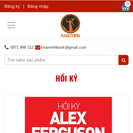
0
Đăng ký
|
Đăng nhập
Toggle
navigation
0971 998 312
khaiminhbook@gmail.com
HỒI KÝ