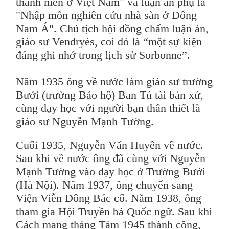
thanh niên ở Việt Nam" và luận án phụ là
"Nhập môn nghiên cứu nhà sàn ở Đông
Nam Á". Chủ tịch hội đồng chấm luận án,
giáo sư Vendryès, coi đó là “một sự kiện
đáng ghi nhớ trong lịch sử Sorbonne”.
Năm 1935 ông về nước làm giáo sư trường
Bưởi (trường Bảo hộ) Ban Tú tài bản xứ,
cùng dạy học với người bạn thân thiết là
giáo sư Nguyễn Mạnh Tường.
Cuối 1935, Nguyễn Văn Huyên về nước.
Sau khi về nước ông đã cùng với Nguyễn
Mạnh Tường vào dạy học ở Trường Bưởi
(Hà Nội). Năm 1937, ông chuyển sang
Viện Viễn Đông Bác cổ. Năm 1938, ông
tham gia Hội Truyền bá Quốc ngữ. Sau khi
Cách mạng tháng Tám 1945 thành công,