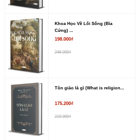
Khoa Học Về Lối Sống (Bìa
Cứng) ...
198.000₫
248.000₫
Tôn giáo là gì (What is religion...
175.200₫
219.000₫