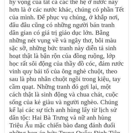
hy vọng của tất cả các thế hệ ở nước này
hơn là ở các nước khác, chúng có phần Tết
của mình. Để phục vụ chúng, ở khắp nơi,
đâu đâu cũng có những người bán tranh
dân gian có giá trị giáo dục lớn. Bằng
những nét vụng về và ngây thơ, bôi màu
sặc sỡ, những bức tranh này diễn tả sinh
hoạt thật là bận rộn của đồng ruộng, lớp
học rất sôi động của thầy đồ cóc, đám rước
vinh quy bái tổ của ông nghè chuột, theo
sau là phu nhân chuột ngồi trong kiệu, tay
cầm quạt. Những tranh đó gợi lại, một
cách thật là sinh động và chua chát, cuộc
sống của kẻ giàu và người nghèo. Chúng
kể lại các sự tích anh hùng lấy từ lịch sử
dân tộc: Hai Bà Trưng và nữ anh hùng
Triệu Ẩu mặc chiến bào đang đánh đuổi
những bọn áp bức Trung Quốc; Đinh Tiên