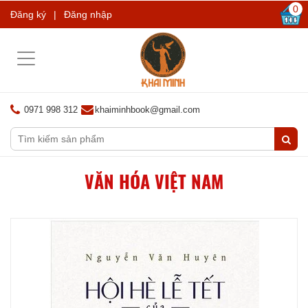
0
Đăng ký
|
Đăng nhập
Toggle
navigation
0971 998 312
khaiminhbook@gmail.com
VĂN HÓA VIỆT NAM