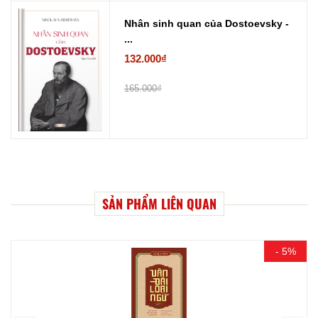
Nhân sinh quan của Dostoevsky -
...
132.000₫
165.000₫
SẢN PHẨM LIÊN QUAN
- 5%