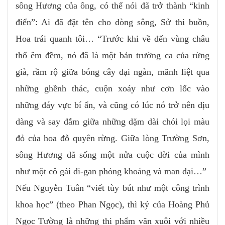
sông Hương của ông, có thể nói đã trở thành “kinh
điển”: Ai đã đặt tên cho dòng sông, Sử thi buồn,
Hoa trái quanh tôi… “Trước khi về đến vùng châu
thổ êm đềm, nó đã là một bản trường ca của rừng
già, rầm rộ giữa bóng cây đại ngàn, mãnh liệt qua
những ghềnh thác, cuộn xoáy như cơn lốc vào
những đáy vực bí ẩn, và cũng có lúc nó trở nên dịu
dàng và say đắm giữa những dặm dài chói lọi màu
đỏ của hoa đỗ quyên rừng. Giữa lòng Trường Sơn,
sông Hương đã sống một nửa cuộc đời của mình
như một cô gái di-gan phóng khoáng và man dại…”
Nếu Nguyễn Tuân “viết tùy bút như một công trình
khoa học” (theo Phan Ngọc), thì ký của Hoàng Phủ
Ngọc Tường là những thi phẩm văn xuôi với nhiều