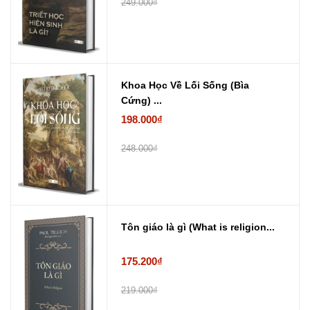
249.000₫
Khoa Học Về Lối Sống (Bìa
Cứng) ...
198.000₫
248.000₫
Tôn giáo là gì (What is religion...
175.200₫
219.000₫