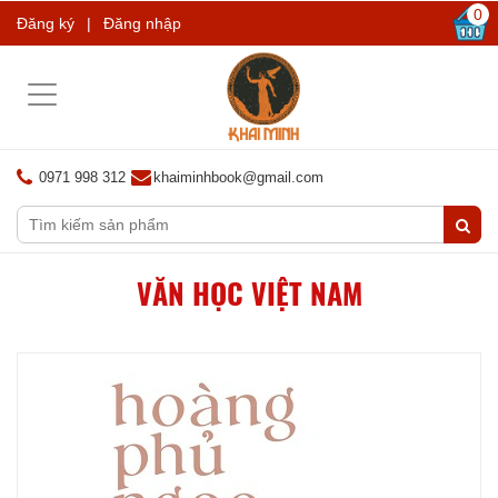
0
Đăng ký
|
Đăng nhập
Toggle
navigation
0971 998 312
khaiminhbook@gmail.com
VĂN HỌC VIỆT NAM