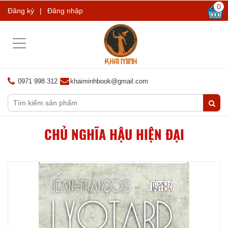
0
Đăng ký
|
Đăng nhập
Toggle
navigation
0971 998 312
khaiminhbook@gmail.com
CHỦ NGHĨA HẬU HIỆN ĐẠI