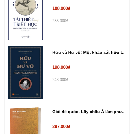
188.000₫
235.000₫
Hữu và Hư vô: Một khảo sát hữu t...
198.000₫
248.000₫
Giải đế quốc: Lấy châu Á làm phư...
297.000₫