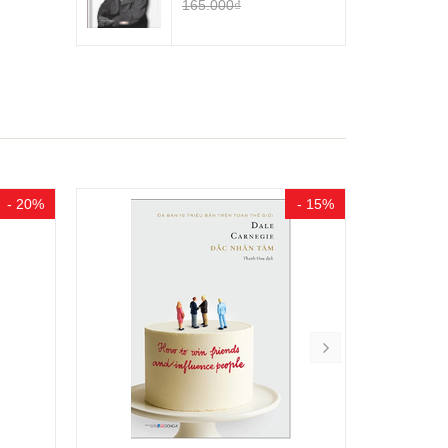
165.000₫
- 20%
- 15%