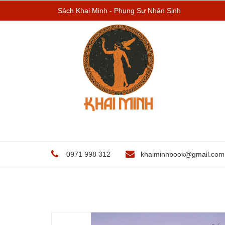
Sách Khai Minh - Phụng Sự Nhân Sinh
0971 998 312
khaiminhbook@gmail.com