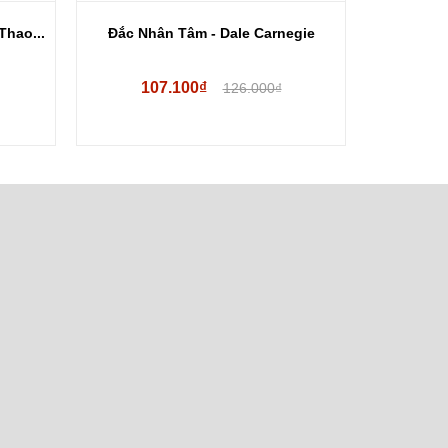
Thao...
Đắc Nhân Tâm - Dale Carnegie
Nhà Thám
107.100₫
42
126.000₫