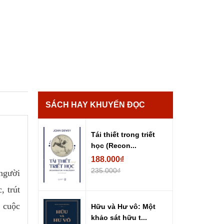
SÁCH HAY KHUYẾN ĐỌC
Tái thiết trong triết
học (Recon...
188.000₫
235.000₫
 người
, trút
à cuộc
Hữu và Hư vô: Một
khảo sát hữu t...