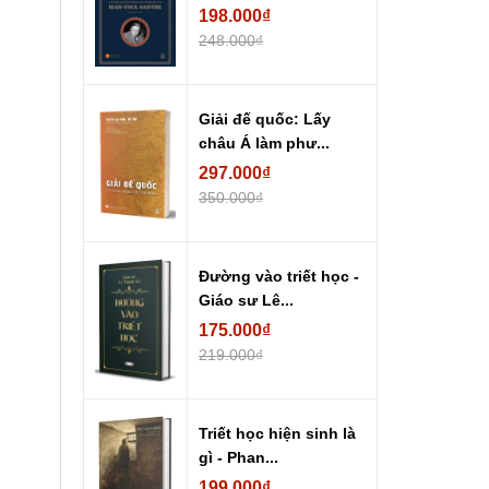
198.000₫
248.000₫
Giải đế quốc: Lấy
châu Á làm phư...
297.000₫
350.000₫
Đường vào triết học -
Giáo sư Lê...
175.000₫
219.000₫
Triết học hiện sinh là
gì - Phan...
199.000₫