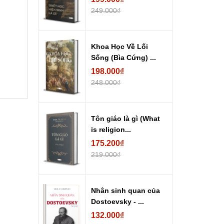
249.000₫
Khoa Học Về Lối
Sống (Bìa Cứng) ...
198.000₫
248.000₫
Tôn giáo là gì (What
is religion...
175.200₫
219.000₫
Nhân sinh quan của
Dostoevsky - ...
132.000₫