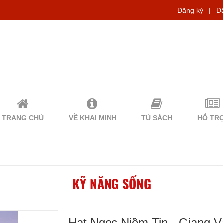
Đăng ký
|
Đ
TRANG CHỦ
VỀ KHAI MINH
TỦ SÁCH
HỖ TR
KỸ NĂNG SỐNG
Hạt Ngọc Niềm Tin - Giang 