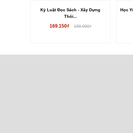
Luật...
Kỷ Luật Đọc Sách - Xây Dựng
Học Yê
Thói...
169.150₫
00₫
199.000₫