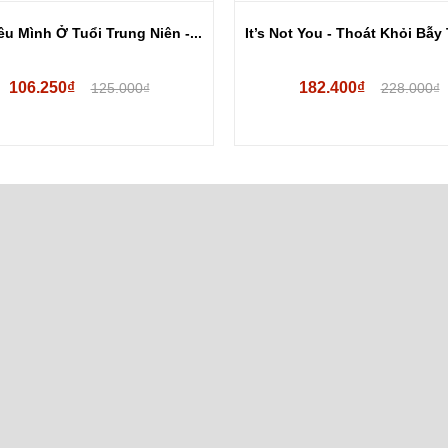
u Mình Ở Tuổi Trung Niên -...
It’s Not You - Thoát Khỏi Bẫy 
106.250₫
182.400₫
125.000₫
228.000₫