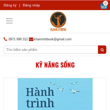
0
Đăng ký
|
Đăng nhập
Toggle
navigation
0971 998 312
khaiminhbook@gmail.com
KỸ NĂNG SỐNG