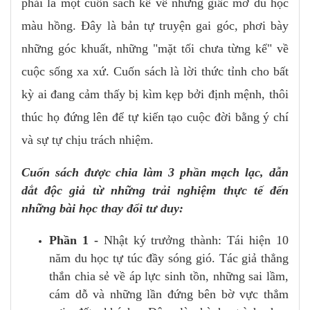
phải là một cuốn sách kể về những giấc mơ du học
màu hồng. Đây là bản tự truyện gai góc, phơi bày
những góc khuất, những "mặt tối chưa từng kể" về
cuộc sống xa xứ. Cuốn sách là lời thức tỉnh cho bất
kỳ ai đang cảm thấy bị kìm kẹp bởi định mệnh, thôi
thúc họ đứng lên để tự kiến tạo cuộc đời bằng ý chí
và sự tự chịu trách nhiệm.
Cuốn sách được chia làm 3 phần mạch lạc, dẫn
dắt độc giả từ những trải nghiệm thực tế đến
những bài học thay đổi tư duy:
Phần 1 -
Nhật ký trưởng thành: Tái hiện 10
năm du học tự túc đầy sóng gió. Tác giả thẳng
thắn chia sẻ về áp lực sinh tồn, những sai lầm,
cám dỗ và những lần đứng bên bờ vực thẳm