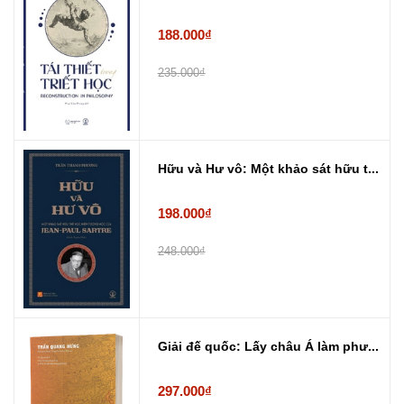
188.000₫
235.000₫
Hữu và Hư vô: Một khảo sát hữu t...
198.000₫
248.000₫
Giải đế quốc: Lấy châu Á làm phư...
297.000₫