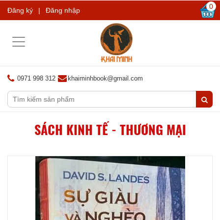
0
Đăng ký
|
Đăng nhập
Toggle
navigation
0971 998 312
khaiminhbook@gmail.com
SÁCH KINH TẾ - THƯƠNG MẠI