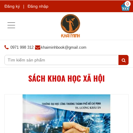
0
Đăng ký
|
Đăng nhập
Toggle
navigation
0971 998 312
khaiminhbook@gmail.com
SÁCH KHOA HỌC XÃ HỘI