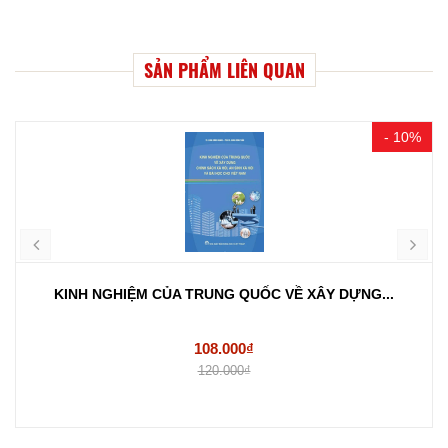
SẢN PHẨM LIÊN QUAN
- 10%
KINH NGHIỆM CỦA TRUNG QUỐC VỀ XÂY DỰNG...
108.000₫
120.000₫