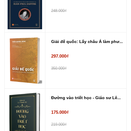
248.000₫
Giải đế quốc: Lấy châu Á làm phư...
297.000₫
350.000₫
Đường vào triết học - Giáo sư Lê...
175.000₫
219.000₫