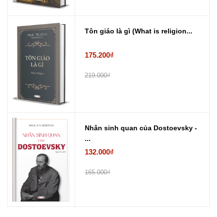
Tôn giáo là gì (What is religion...
175.200₫
219.000₫
Nhân sinh quan của Dostoevsky -
...
132.000₫
165.000₫