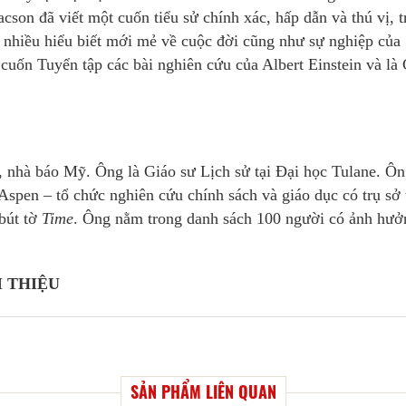
cson đã viết một cuốn tiểu sử chính xác, hấp dẫn và thú vị, t
n nhiều hiểu biết mới mẻ về cuộc đời cũng như sự nghiệp của
uốn Tuyển tập các bài nghiên cứu của Albert Einstein và là
, nhà báo Mỹ. Ông là Giáo sư Lịch sử tại Đại học Tulane. Ô
spen – tổ chức nghiên cứu chính sách và giáo dục có trụ sở 
bút tờ
Time
. Ông nằm trong danh sách 100 người có ảnh hưở
 THIỆU
SẢN PHẨM LIÊN QUAN