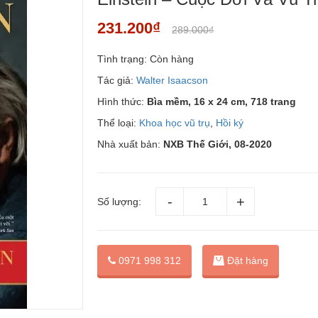
231.200₫
289.000₫
Tình trạng:
Còn hàng
Tác giả:
Walter Isaacson
Hình thức:
Bìa mềm, 16 x 24 cm, 718 trang
Thể loại:
Khoa học vũ trụ
,
Hồi ký
Nhà xuất bản:
NXB Thế Giới, 08-2020
Số lượng:
Đặt hàng
0971 998 312