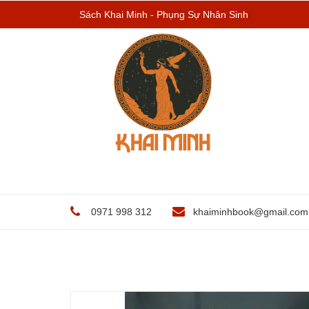
Sách Khai Minh - Phụng Sự Nhân Sinh
0971 998 312
khaiminhbook@gmail.com