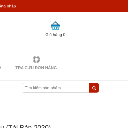
ăng nhập
Giỏ hàng
0
Ợ
TRA CỨU ĐƠN HÀNG
rụ (Tái Bản 2020)