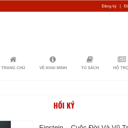
Đăng ký
|
Đ
TRANG CHỦ
VỀ KHAI MINH
TỦ SÁCH
HỖ TR
HỒI KÝ
Einstein – Cuộc Đời Và Vũ T