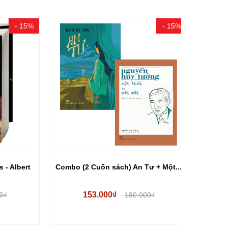
- 15%
- 15%
Albert
Combo (2 Cuốn sách) An Tư + Một...
Tôi Đến Đ
153.000₫
20
180.000₫