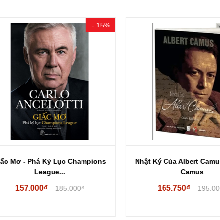
- 15%
 Mơ - Phá Kỷ Lục Champions
Nhật Ký Của Albert Camus - 
League...
Camus
157.000₫
165.750₫
185.000₫
195.000₫