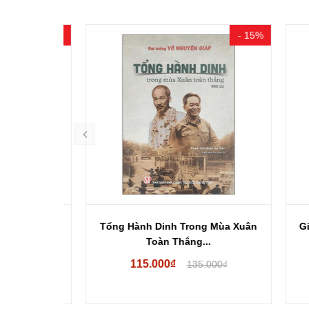
- 15%
- 15%
ng Five...
Tổng Hành Dinh Trong Mùa Xuân
Giấc
Toàn Thắng...
115.000₫
00₫
135.000₫