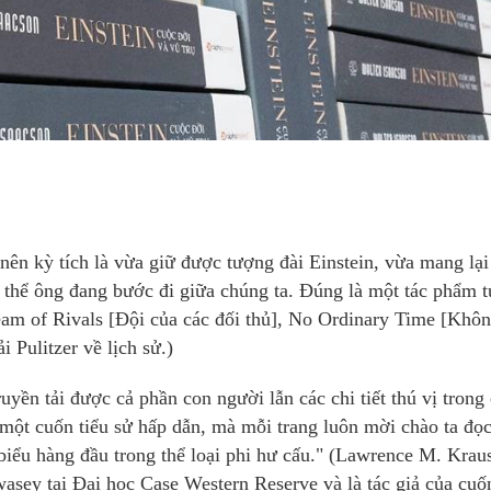
nên kỳ tích là vừa giữ được tượng đài Einstein, vừa mang lại
 thể ông đang bước đi giữa chúng ta. Đúng là một tác phẩm t
eam of Rivals [Đội của các đối thủ], No Ordinary Time [Khô
i Pulitzer về lịch sử.)
uyền tải được cả phần con người lẫn các chi tiết thú vị trong
 một cuốn tiểu sử hấp dẫn, mà mỗi trang luôn mời chào ta đọ
 biểu hàng đầu trong thể loại phi hư cấu." (Lawrence M. Krau
asey tại Đại học Case Western Reserve và là tác giả của cuố