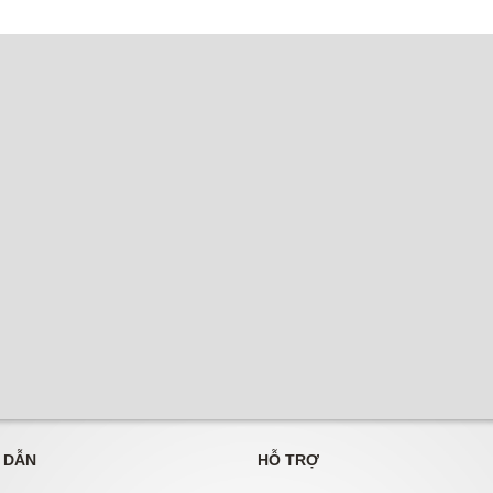
 DẪN
HỖ TRỢ