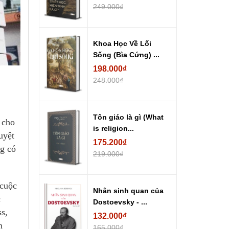
249.000₫
Khoa Học Về Lối
Sống (Bìa Cứng) ...
198.000₫
248.000₫
Tôn giáo là gì (What
 cho
is religion...
uyệt
175.200₫
ng có
219.000₫
 cuộc
Nhân sinh quan của
c
Dostoevsky - ...
ss,
132.000₫
n
165.000₫