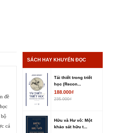
SÁCH HAY KHUYẾN ĐỌC
Tái thiết trong triết
học (Recon...
188.000₫
ấn đề
235.000₫
 học
 bộ
Hữu và Hư vô: Một
ợc cá
khảo sát hữu t...