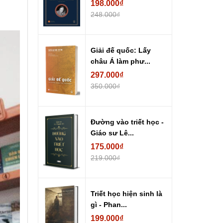
198.000₫
248.000₫
Giải đế quốc: Lấy
châu Á làm phư...
297.000₫
350.000₫
Đường vào triết học -
Giáo sư Lê...
175.000₫
219.000₫
Triết học hiện sinh là
gì - Phan...
199.000₫