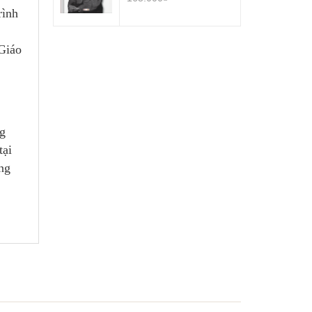
rình
 Giáo
ng
tại
ng