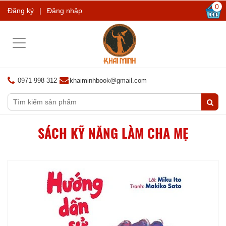
0
Đăng ký
|
Đăng nhập
Toggle
navigation
0971 998 312
khaiminhbook@gmail.com
SÁCH KỸ NĂNG LÀM CHA MẸ