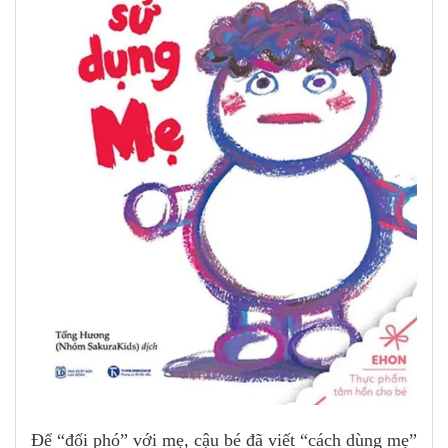
Để “đối phó” với mẹ, cậu bé đã viết “cách dùng mẹ”