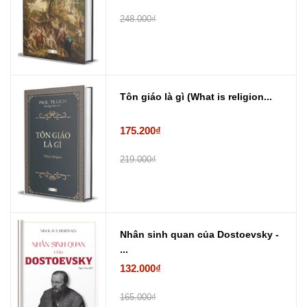
248.000₫
Tôn giáo là gì (What is religion...
175.200₫
219.000₫
Nhân sinh quan của Dostoevsky -
...
132.000₫
165.000₫