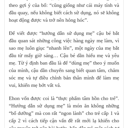
theo gợi ý của bố: “cũng giống như cái máy tính và
đầu quay, nếu không biết cách sử dụng, nó sẽ không
hoạt động được và trở nên hỏng hóc”.
Để viết được “hướng dẫn sử dụng mẹ” cậu bé bắt
đầu quan sát những công việc hàng ngày mẹ làm, vì
sao mẹ luôn giục “nhanh lên”, một ngày của mẹ bắt
đầu từ mấy giờ sáng… Cậu bé dần hiểu mẹ và yêu
mẹ. Từ ý định ban đầu là để “dùng mẹ” theo ý muốn
của mình, cậu dần chuyển sang biết quan tâm, chăm
sóc mẹ và tự điều chỉnh bản thân mình để làm mẹ
vui, khiến mẹ bớt vất vả.
Ehon vốn được coi là “thực phẩm tâm hồn cho trẻ”.
“Hướng dẫn sử dụng mẹ” là món ăn không những
“bổ dưỡng” mà con rất “ngon lành” cho trẻ cấp 1 và
cấp 2 vì cách tiếp cận vấn đề rất mới lạ khiến cho
câu truyện trở nên hài hước, hấp dẫn trẻ một cách tự