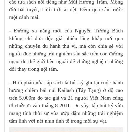
các tựa sách nổi tiếng như Mùi Hương Trầm, Mộng
đời bất tuyệt, Lưới trời ai dệt, Đêm qua sân trước
một cành mai.
- Đường xa nắng mới của Nguyễn Tường Bách
không chỉ đưa độc giả phiêu lãng khắp nơi qua
những chuyến du hành thú vị, mà còn chia sẻ với
người đọc những trải nghiệm sâu sắc trên con đường
ngao du thế giới bên ngoài để chứng nghiệm những
đổi thay trong nội tâm.
- Hơn phân nửa tập sách là bút ký ghi lại cuộc hành
hương chiêm bái núi Kailash (Tây Tạng) ở độ cao
trên 5.000m do tác giả và 21 người Việt Nam cùng
tổ chức đi vào tháng 8-2011. Do vậy, tập bút ký vừa
mang tính thời sự vừa ướp đậm những trải nghiệm
tâm linh với nét nhìn tinh tế trong mỗi sự vật.