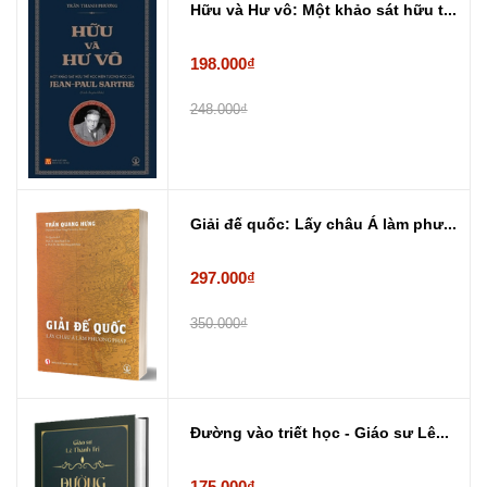
Hữu và Hư vô: Một khảo sát hữu t...
198.000₫
248.000₫
Giải đế quốc: Lấy châu Á làm phư...
297.000₫
350.000₫
Đường vào triết học - Giáo sư Lê...
175.000₫