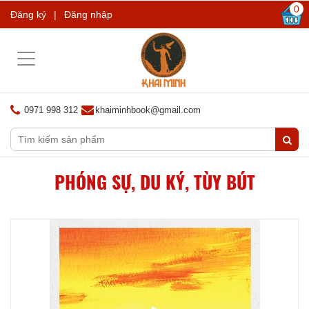
0
Đăng ký
|
Đăng nhập
Toggle
navigation
0971 998 312
khaiminhbook@gmail.com
PHÓNG SỰ, DU KÝ, TÙY BÚT