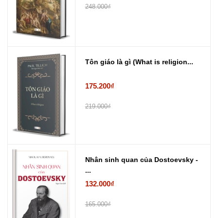
248.000₫
Tôn giáo là gì (What is religion...
175.200₫
219.000₫
Nhân sinh quan của Dostoevsky -
...
132.000₫
165.000₫