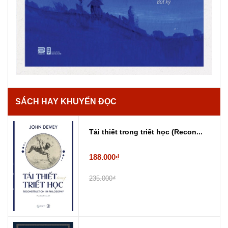
SÁCH HAY KHUYẾN ĐỌC
Tái thiết trong triết học (Recon...
188.000₫
235.000₫