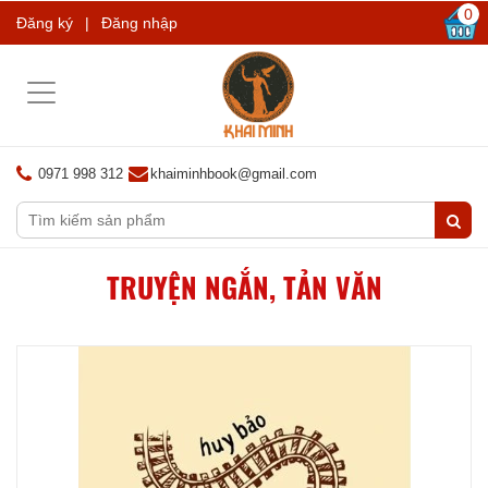
0
Đăng ký
|
Đăng nhập
Toggle
navigation
0971 998 312
khaiminhbook@gmail.com
TRUYỆN NGẮN, TẢN VĂN