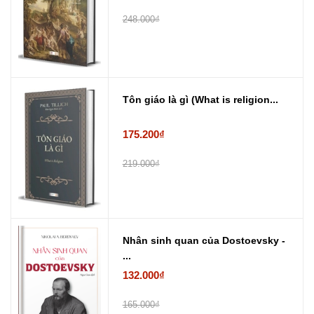
248.000₫
Tôn giáo là gì (What is religion...
175.200₫
219.000₫
Nhân sinh quan của Dostoevsky -
...
132.000₫
165.000₫