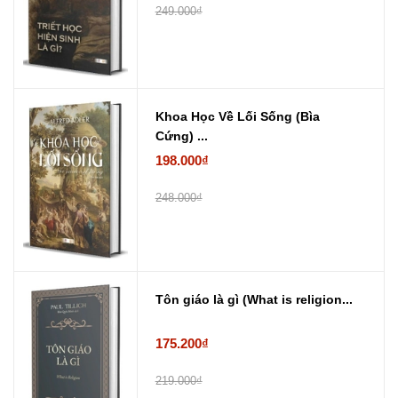
249.000₫
Khoa Học Về Lối Sống (Bìa
Cứng) ...
198.000₫
248.000₫
Tôn giáo là gì (What is religion...
175.200₫
219.000₫