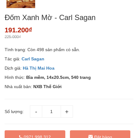
Đốm Xanh Mờ - Carl Sagan
191.200₫
225.000₫
Tình trạng:
Còn 498 sản phẩm có sẵn.
Tác giả:
Carl Sagan
Dịch giả:
Hà Thị Mai Hoa
Hình thức:
Bìa mềm, 14x20.5cm, 540 trang
Nhà xuất bản:
NXB Thế Giới
Số lượng:
Đặt hàng
0971 998 312