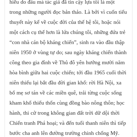
hiểu do đâu mà tác giả đã tin cậy lựa tôi là một
trong những người đọc bản thảo. Là bởi vì cuốn tiểu
thuyết này kể về cuộc đời của thế hệ tôi, hoặc nói
một cách cụ thể hơn là lứa chúng tôi, những đứa trẻ
“con nhà cán bộ kháng chiến”, sinh ra vào đầu thập
niên 1950 ở vùng tự do; sau ngày kháng chiến thành
công theo gia đình về Thủ đô yên hưởng mười năm
hòa bình giữa hai cuộc chiến; tới đầu 1965 cuối thời
niên thiếu lại bắt đầu đời gian khổ: rời Hà Nội, xa
bố mẹ sơ tán về các miền quê, trải từng cuộc sống
kham khổ thiếu thốn cùng đồng bào nông thôn; học
hành, thi cử trong không gian đất trời dữ dội thời
Chiến tranh Phá hoại; và đến tuổi thanh niên thì tiếp
bước cha anh lên đường trường chinh chống Mỹ.