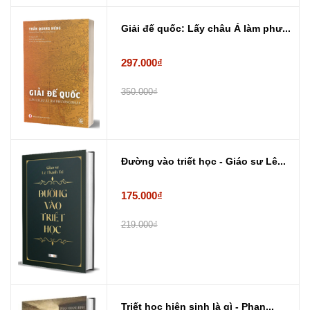
Giải đế quốc: Lấy châu Á làm phư...
297.000₫
350.000₫
Đường vào triết học - Giáo sư Lê...
175.000₫
219.000₫
Triết học hiện sinh là gì - Phan...