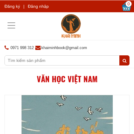
0
Đăng ký
|
Đăng nhập
Toggle
navigation
0971 998 312
khaiminhbook@gmail.com
VĂN HỌC VIỆT NAM