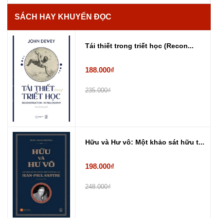
SÁCH HAY KHUYẾN ĐỌC
Tái thiết trong triết học (Recon...
188.000₫
235.000₫
Hữu và Hư vô: Một khảo sát hữu t...
198.000₫
248.000₫