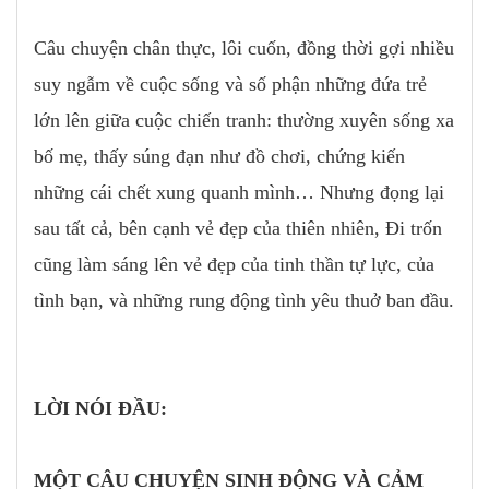
Câu chuyện chân thực, lôi cuốn, đồng thời gợi nhiều
suy ngẫm về cuộc sống và số phận những đứa trẻ
lớn lên giữa cuộc chiến tranh: thường xuyên sống xa
bố mẹ, thấy súng đạn như đồ chơi, chứng kiến
những cái chết xung quanh mình… Nhưng đọng lại
sau tất cả, bên cạnh vẻ đẹp của thiên nhiên, Đi trốn
cũng làm sáng lên vẻ đẹp của tinh thần tự lực, của
tình bạn, và những rung động tình yêu thuở ban đầu.
LỜI NÓI ĐẦU:
MỘT CÂU CHUYỆN SINH ĐỘNG VÀ CẢM